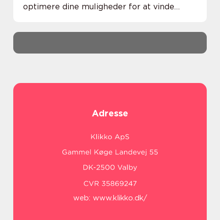
optimere dine muligheder for at vinde
uden, at du skal betale ekstra for det. Men
hvad er gratis spins helt præcist, ...
Adresse
web:
www.klikko.dk/