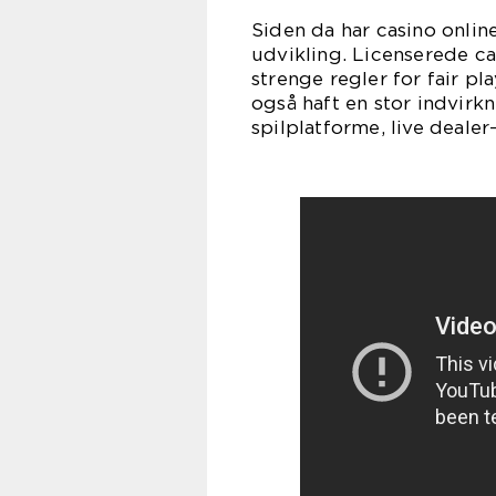
Siden da har casino onl
udvikling. Licenserede cas
strenge regler for fair p
også haft en stor indvirk
spilplatforme, live deale