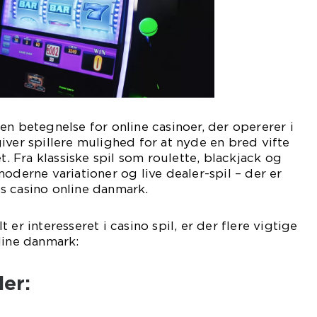
en betegnelse for online casinoer, der opererer i
iver spillere mulighed for at nyde en bred vifte
et. Fra klassiske spil som roulette, blackjack og
oderne variationer og live dealer-spil – der er
s casino online danmark.
 er interesseret i casino spil, er der flere vigtige
line danmark:
ler: