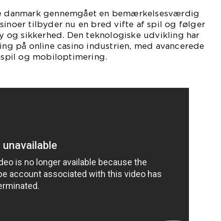
ine danmark gennemgået en bemærkelsesværdig
inoer tilbyder nu en bred vifte af spil og følger
lay og sikkerhed. Den teknologiske udvikling har
ning på online casino industrien, med avancerede
r-spil og mobiloptimering.