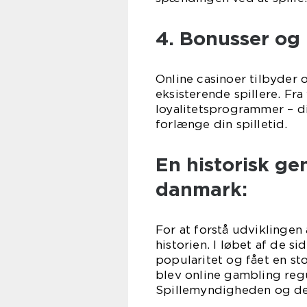
4. Bonusser og
Online casinoer tilbyder
eksisterende spillere. Fra
loyalitetsprogrammer – di
forlænge din spilletid.
En historisk g
danmark:
For at forstå udviklingen 
historien. I løbet af de si
popularitet og fået en st
blev online gambling regul
Spillemyndigheden og den