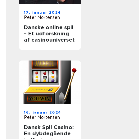
17. januar 2024
Peter Mortensen
Danske online spil
– Et udforskning
af casinouniverset
16. januar 2024
Peter Mortensen
Dansk Spil Casino:
En dybdegående