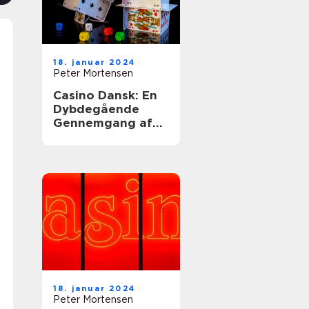
18. januar 2024
Peter Mortensen
Casino Dansk: En
Dybdegående
Gennemgang af
Danmarks Bedste
Casino Spil
18. januar 2024
Peter Mortensen