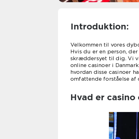
Introduktion:
Velkommen til vores dybd
Hvis du er en person, der e
skræddersyet til dig. Vi 
online casinoer i Danmark
hvordan disse casinoer har
omfattende forståelse af 
Hvad er casino