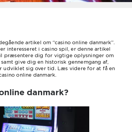
egående artikel om “casino online danmark”.
r interesseret i casino spil, er denne artikel
vil præsentere dig for vigtige oplysninger om
 samt give dig en historisk gennemgang af,
 udviklet sig over tid. Læs videre for at få en
casino online danmark.
 online danmark?