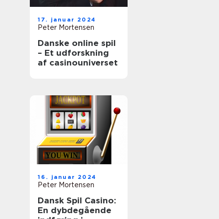
17. januar 2024
Peter Mortensen
Danske online spil
– Et udforskning
af casinouniverset
16. januar 2024
Peter Mortensen
Dansk Spil Casino:
En dybdegående