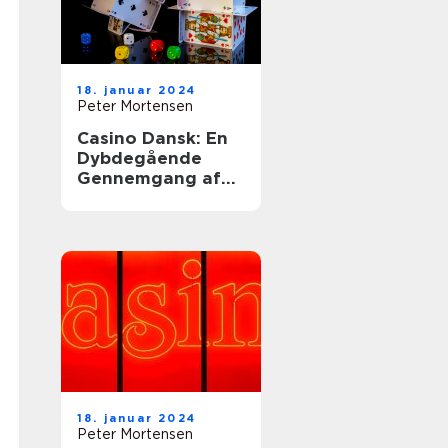
18. januar 2024
Peter Mortensen
Casino Dansk: En
Dybdegående
Gennemgang af
Danmarks Bedste
Casino Spil
18. januar 2024
Peter Mortensen