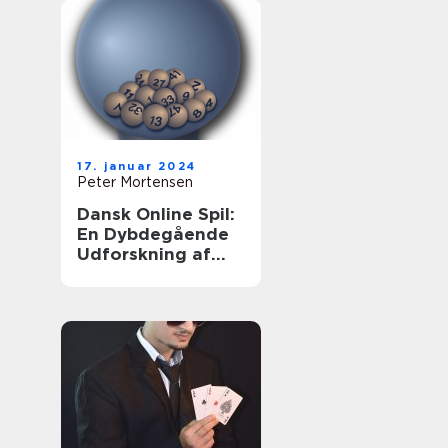
17. januar 2024
Peter Mortensen
Dansk Online Spil:
En Dybdegående
Udforskning af
Casinoer og Spil