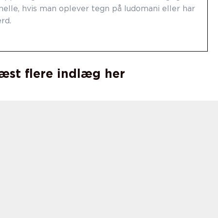
nelle, hvis man oplever tegn på ludomani eller har
rd.
læst flere indlæg her