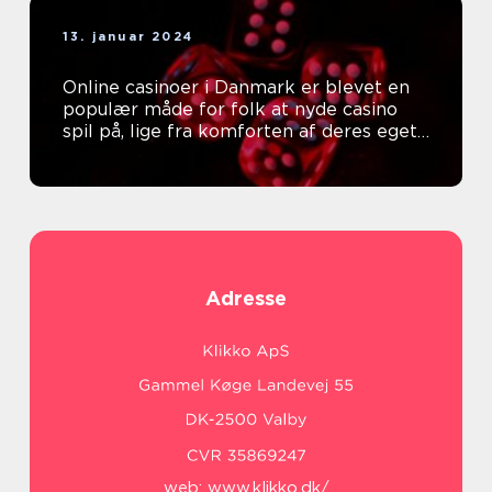
13. januar 2024
Online casinoer i Danmark er blevet en
populær måde for folk at nyde casino
spil på, lige fra komforten af deres eget
hjem
Adresse
web:
www.klikko.dk/