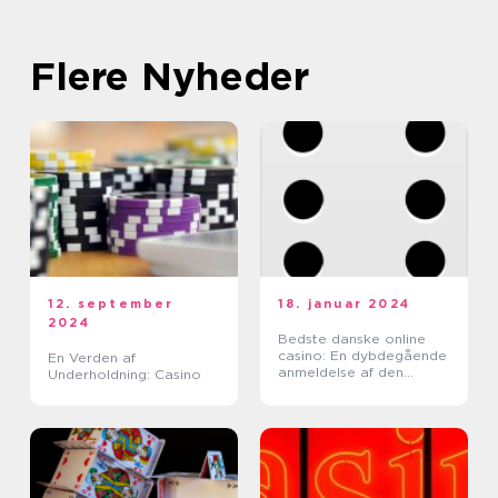
Flere Nyheder
12. september
18. januar 2024
2024
Bedste danske online
casino: En dybdegående
En Verden af
anmeldelse af den
Underholdning: Casino
førende spilledestination