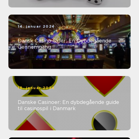
14. januar 2024
Dansk Casino Sider: En Dybdegående
Gennemgang
13. januar 2024
Danske Casinoer: En dybdegående guide
til casinospil i Danmark