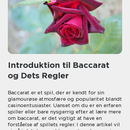
Introduktion til Baccarat
og Dets Regler
Baccarat er et spil, der er kendt for sin
glamourøse atmosfære og popularitet blandt
casinoentusiaster. Uanset om du er en erfaren
spiller eller bare nysgerrig efter at lære mere
om baccarat, er det vigtigt at have en
forståelse af spillets regler. I denne artikel vil