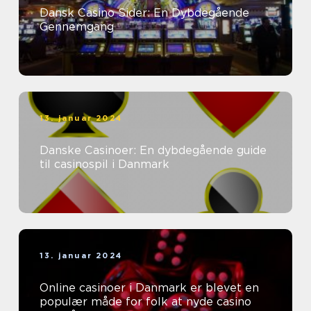
Dansk Casino Sider: En Dybdegående
Gennemgang
13. januar 2024
Danske Casinoer: En dybdegående guide
til casinospil i Danmark
13. januar 2024
Online casinoer i Danmark er blevet en
populær måde for folk at nyde casino