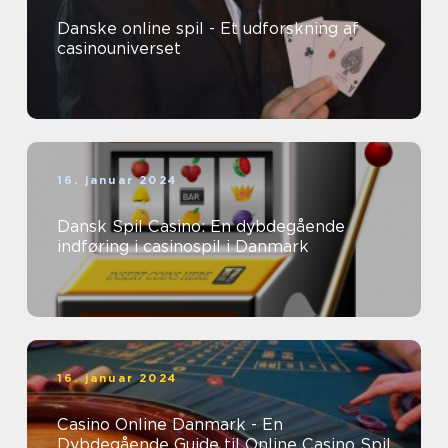
Danske online spil - Et udforskning af
casinouniverset
16. januar 2024
Dansk Spil Casino: En dybdegående
indføring i casinospil i Danmark
16. januar 2024
Casino Online Danmark - En
Dybdegående Guide til Online Casino Spil