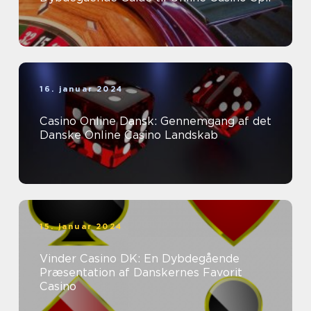
16. januar 2024
Casino Online Dansk: Gennemgang af det
Danske Online Casino Landskab
15. januar 2024
Vinder Casino DK: En Dybdegående
Præsentation af Danskernes Favorit
Casino