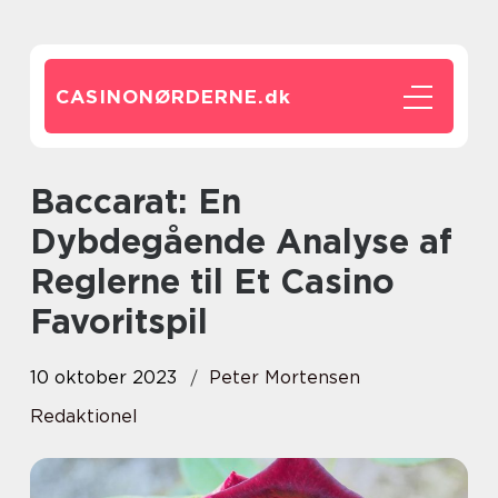
CASINONØRDERNE.
dk
Baccarat: En
Dybdegående Analyse af
Reglerne til Et Casino
Favoritspil
10 oktober 2023
Peter Mortensen
Redaktionel