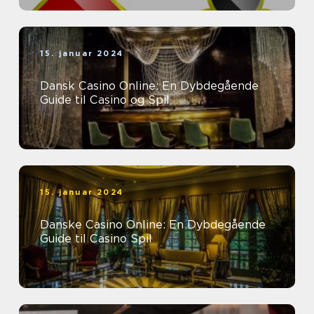
15. januar 2024
Dansk Casino Online: En Dybdegående
Guide til Casino og Spil
15. januar 2024
Danske Casino Online: En Dybdegående
Guide til Casino Spil