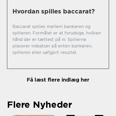
Hvordan spilles baccarat?
Baccarat spilles mellem bankøren og
spilleren. Formålet er at forudsige, hvilken
hånd der er tættest på ni. Spillerne
placerer indsatser på enten bankøren,
spilleren eller uafgjort resultat.
Få læst flere indlæg her
Flere Nyheder