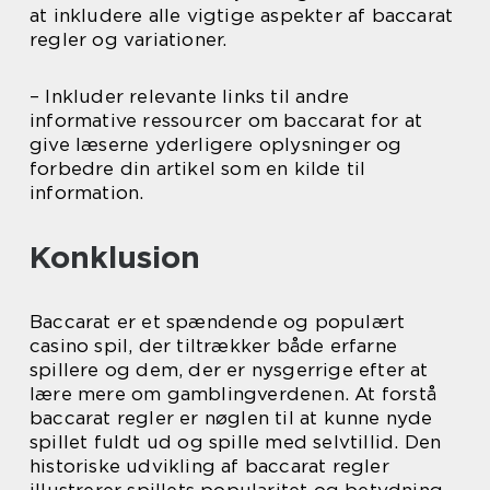
at inkludere alle vigtige aspekter af baccarat
regler og variationer.
– Inkluder relevante links til andre
informative ressourcer om baccarat for at
give læserne yderligere oplysninger og
forbedre din artikel som en kilde til
information.
Konklusion
Baccarat er et spændende og populært
casino spil, der tiltrækker både erfarne
spillere og dem, der er nysgerrige efter at
lære mere om gamblingverdenen. At forstå
baccarat regler er nøglen til at kunne nyde
spillet fuldt ud og spille med selvtillid. Den
historiske udvikling af baccarat regler
illustrerer spillets popularitet og betydning