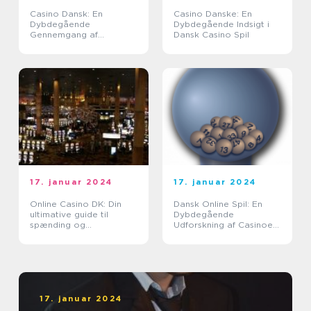
Casino Dansk: En
Casino Danske: En
Dybdegående
Dybdegående Indsigt i
Gennemgang af
Dansk Casino Spil
Danmarks Bedste Casino
Spil
17. januar 2024
17. januar 2024
Online Casino DK: Din
Dansk Online Spil: En
ultimative guide til
Dybdegående
spænding og
Udforskning af Casinoer
underholdning
og Spil
17. januar 2024