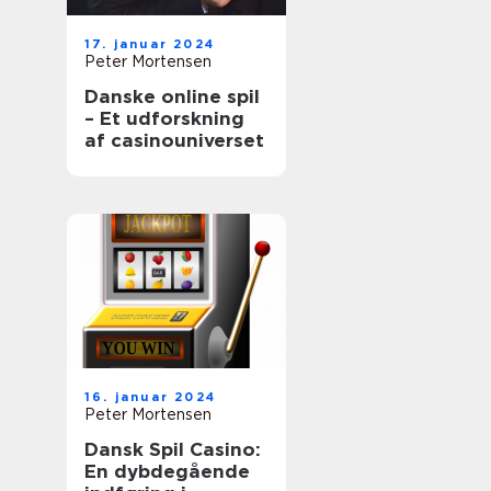
17. januar 2024
Peter Mortensen
Danske online spil
– Et udforskning
af casinouniverset
16. januar 2024
Peter Mortensen
Dansk Spil Casino:
En dybdegående