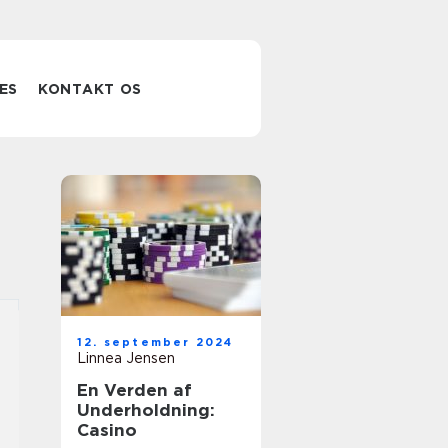
ES
KONTAKT OS
12. september 2024
Linnea Jensen
En Verden af
Underholdning:
Casino