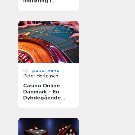
indføring i
casinospil i
Danmark
16. januar 2024
Peter Mortensen
Casino Online
Danmark – En
Dybdegående
Guide til Online
Casino Spil