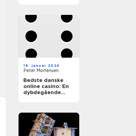
18. januar 2024
Peter Mortensen
Bedste danske
online casino: En
dybdegående
anmeldelse af den
førende
spilledestination