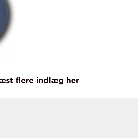
læst flere indlæg her