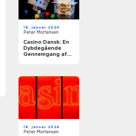
18. januar 2024
Peter Mortensen
Casino Dansk: En
Dybdegående
Gennemgang af
Danmarks Bedste
Casino Spil
18. januar 2024
Peter Mortensen