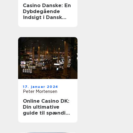
Casino Danske: En
Dybdegående
Indsigt i Dansk
Casino Spil
17. januar 2024
Peter Mortensen
Online Casino DK:
Din ultimative
guide til spænding
og underholdning