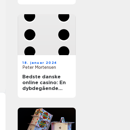
18. januar 2024
Peter Mortensen
Bedste danske
online casino: En
dybdegående
anmeldelse af den
førende
spilledestination