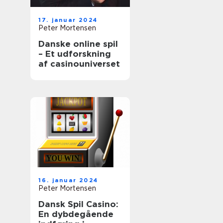
17. januar 2024
Peter Mortensen
Danske online spil
– Et udforskning
af casinouniverset
16. januar 2024
Peter Mortensen
Dansk Spil Casino:
En dybdegående