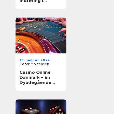
indføring i
casinospil i
Danmark
16. januar 2024
Peter Mortensen
Casino Online
Danmark – En
Dybdegående
Guide til Online
Casino Spil