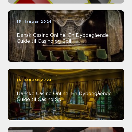
15. januar 2024
Dansk Casino Online: En Dybdegående
Guide til Casino og Spil
15. januar 2024
Danske Casino Online: En Dybdegående
Guide til Casino Spil