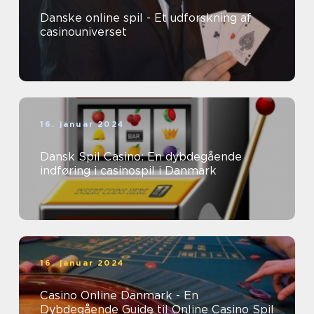
Danske online spil - Et udforskning af
casinouniverset
16. januar 2024
Dansk Spil Casino: En dybdegående
indføring i casinospil i Danmark
16. januar 2024
Casino Online Danmark - En
Dybdegående Guide til Online Casino Spil