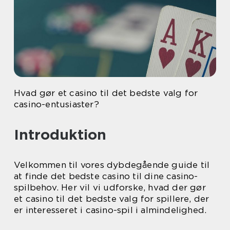
Hvad gør et casino til det bedste valg for
casino-entusiaster?
Introduktion
Velkommen til vores dybdegående guide til
at finde det bedste casino til dine casino-
spilbehov. Her vil vi udforske, hvad der gør
et casino til det bedste valg for spillere, der
er interesseret i casino-spil i almindelighed.