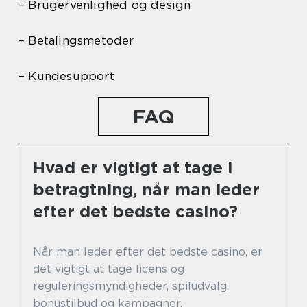
– Brugervenlighed og design
– Betalingsmetoder
– Kundesupport
FAQ
Hvad er vigtigt at tage i
betragtning, når man leder
efter det bedste casino?
Når man leder efter det bedste casino, er
det vigtigt at tage licens og
reguleringsmyndigheder, spiludvalg,
bonustilbud og kampagner,