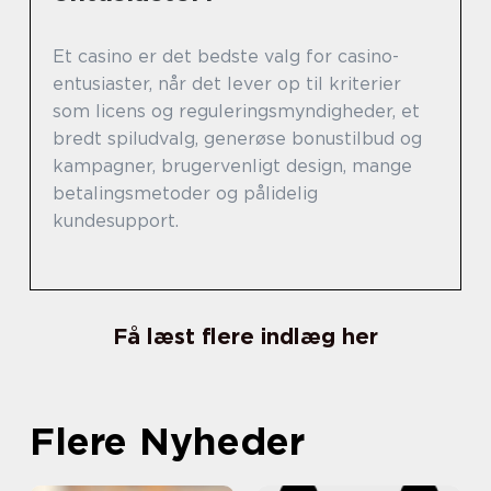
Et casino er det bedste valg for casino-
entusiaster, når det lever op til kriterier
som licens og reguleringsmyndigheder, et
bredt spiludvalg, generøse bonustilbud og
kampagner, brugervenligt design, mange
betalingsmetoder og pålidelig
kundesupport.
Få læst flere indlæg her
Flere Nyheder