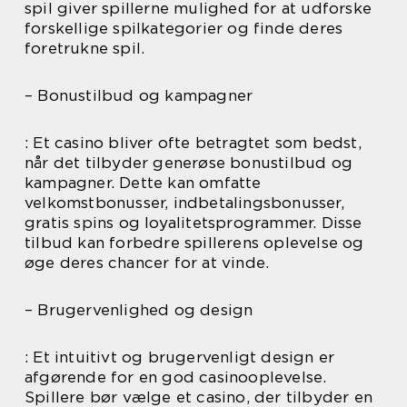
spil giver spillerne mulighed for at udforske
forskellige spilkategorier og finde deres
foretrukne spil.
– Bonustilbud og kampagner
: Et casino bliver ofte betragtet som bedst,
når det tilbyder generøse bonustilbud og
kampagner. Dette kan omfatte
velkomstbonusser, indbetalingsbonusser,
gratis spins og loyalitetsprogrammer. Disse
tilbud kan forbedre spillerens oplevelse og
øge deres chancer for at vinde.
– Brugervenlighed og design
: Et intuitivt og brugervenligt design er
afgørende for en god casinooplevelse.
Spillere bør vælge et casino, der tilbyder en