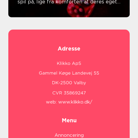
spil på, lige fra komforten af deres eget
hjem
Adresse
web:
www.klikko.dk/
Menu
Annoncering