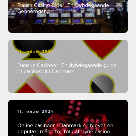
Dansk Casino Sider: En Dybdegående
Gennemgang
13. januar 2024
Danske Casinoer: En dybdegående guide
til casinospil i Danmark
13. januar 2024
Online casinoer i Danmark er blevet en
populær måde for folk at nyde casino