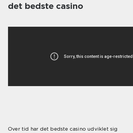
det bedste casino
Over tid har det bedste casino udviklet sig