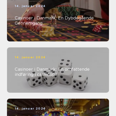
14. januar 2024
Casinoer i Danmark: En Dybdegående
Gennemgang
14. januar 2024
Casinoer i Danmark: En omfattende
indføring i casinospil
14. januar 2024