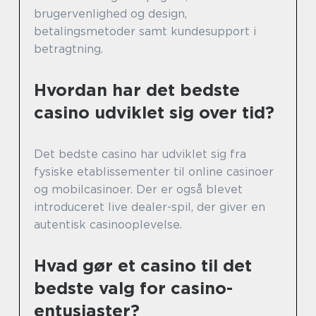
brugervenlighed og design,
betalingsmetoder samt kundesupport i
betragtning.
Hvordan har det bedste
casino udviklet sig over tid?
Det bedste casino har udviklet sig fra
fysiske etablissementer til online casinoer
og mobilcasinoer. Der er også blevet
introduceret live dealer-spil, der giver en
autentisk casinooplevelse.
Hvad gør et casino til det
bedste valg for casino-
entusiaster?