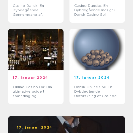
Casino Dansk: En
Casino Danske: En
Dybdegående
Dybdegående Indsigt i
Gennemgang af
Dansk Casino Spil
Danmarks Bedste Casino
Spil
17. januar 2024
17. januar 2024
Online Casino DK: Din
Dansk Online Spil: En
ultimative guide til
Dybdegående
spænding og
Udforskning af Casinoer
underholdning
og Spil
17. januar 2024