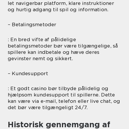
let navigerbar platform, klare instruktioner
og hurtig adgang til spil og information.
– Betalingsmetoder
: En bred vifte af pålidelige
betalingsmetoder bør være tilgængelige, så
spillere kan indbetale og hæve deres
gevinster nemt og sikkert.
– Kundesupport
: Et godt casino bør tilbyde pålidelig og
hjælpsom kundesupport til spillerne. Dette
kan være via e-mail, telefon eller live chat, og
det bør være tilgængeligt 24/7.
Historisk gennemgang af