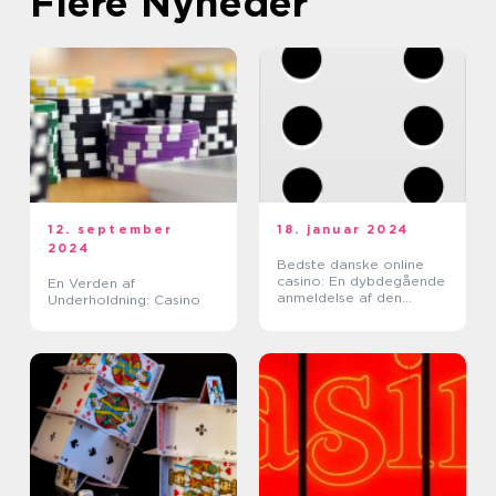
Flere Nyheder
12. september
18. januar 2024
2024
Bedste danske online
casino: En dybdegående
En Verden af
anmeldelse af den
Underholdning: Casino
førende spilledestination