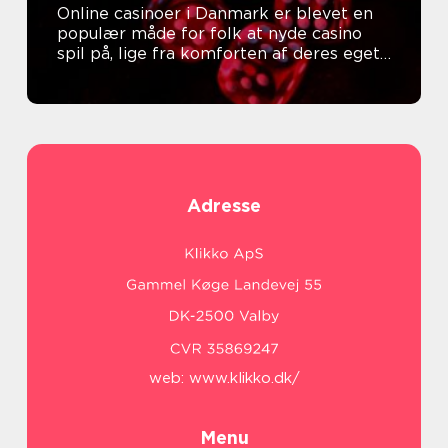
Online casinoer i Danmark er blevet en
populær måde for folk at nyde casino
spil på, lige fra komforten af deres eget
hjem
Adresse
web:
www.klikko.dk/
Menu