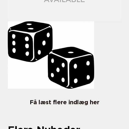
Få læst flere indlæg her