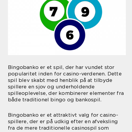
Bingobanko er et spil, der har vundet stor
popularitet inden for casino-verdenen. Dette
spil blev skabt med henblik på at tilbyde
spillere en sjov og underholdende
spilleoplevelse, der kombinerer elementer fra
både traditionel bingo og bankospil.
Bingobanko er et attraktivt valg for casino-
spillere, der er på udkig efter en afveksling
fra de mere traditionelle casinospil som