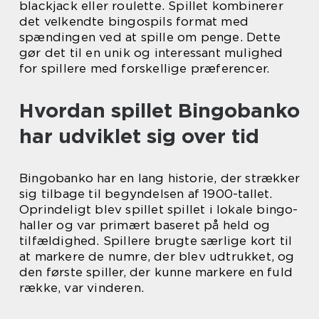
blackjack eller roulette. Spillet kombinerer
det velkendte bingospils format med
spændingen ved at spille om penge. Dette
gør det til en unik og interessant mulighed
for spillere med forskellige præferencer.
Hvordan spillet Bingobanko
har udviklet sig over tid
Bingobanko har en lang historie, der strækker
sig tilbage til begyndelsen af 1900-tallet.
Oprindeligt blev spillet spillet i lokale bingo-
haller og var primært baseret på held og
tilfældighed. Spillere brugte særlige kort til
at markere de numre, der blev udtrukket, og
den første spiller, der kunne markere en fuld
række, var vinderen.