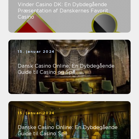
Vinder Casino DK: En Dybdegående
Præsentation af Danskernes Favorit
Casino
15. januar 2024
Dansk Casino Online: En Dybdegående
Guide til Casino og Spil
15. januar 2024
Danske Casino Online: En Dybdegående
Guide til Casino Spil