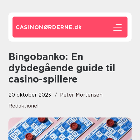
CASINONØRDERNE.
dk
Bingobanko: En
dybdegående guide til
casino-spillere
20 oktober 2023
Peter Mortensen
Redaktionel