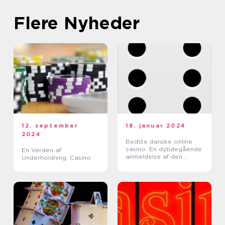
Flere Nyheder
12. september
18. januar 2024
2024
Bedste danske online
casino: En dybdegående
En Verden af
anmeldelse af den
Underholdning: Casino
førende spilledestination