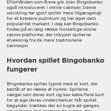
Efterhånden som årene gik, blev Bingobanko
også introduceret i online casinoer. Denne
udvikling har gjort spillet mere tilgængeligt
for et bredere publikum og har øget dets
popularitet markant. I dag kan Bingobanko
findes på en lang række forskellige online
casino-platforme, der tilbyder spillerne
afveksling fra de mere traditionelle
casinospil.
Hvordan spillet Bingobanko
fungerer
Bingobanko spilles typisk med et kort, der
består af en række af numre. Spillerne
vælger selv deres kort og kan købe flere kort
for at øge deres vinderchancer. Når spillet
begynder, trækkes der en kugle ad gangen,
og spillerne skal markere de numre, der