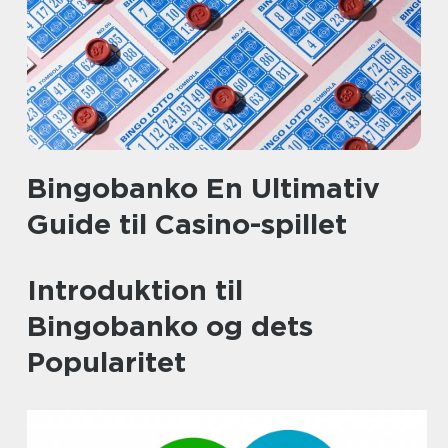
Bingobanko En Ultimativ
Guide til Casino-spillet
Introduktion til
Bingobanko og dets
Popularitet