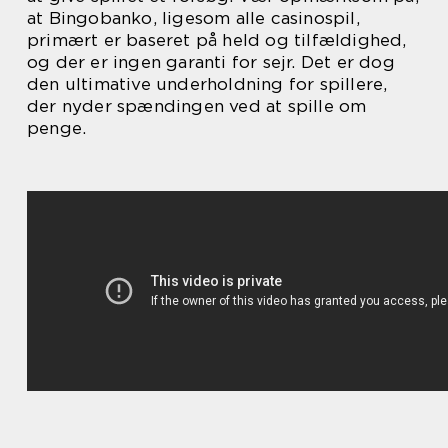
at Bingobanko, ligesom alle casinospil,
primært er baseret på held og tilfældighed,
og der er ingen garanti for sejr. Det er dog
den ultimative underholdning for spillere,
der nyder spændingen ved at spille om
penge.