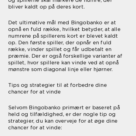
bliver kaldt op på deres kort.
Det ultimative mål med Bingobanko er at
opnå en fuld række, hvilket betyder, at alle
numrene på spillerens kort er blevet kaldt
op. Den første spiller, der opnår en fuld
række, vinder spillet og får udbetalt en
præmie. Der er også forskellige varianter af
spillet, hvor spillere kan vinde ved at opnå
mønstre som diagonal linje eller hjørner.
Tips og strategier til at forbedre dine
chancer for at vinde
Selvom Bingobanko primært er baseret på
held og tilfældighed, er der nogle tip og
strategier, du kan overveje for at øge dine
chancer for at vinde: