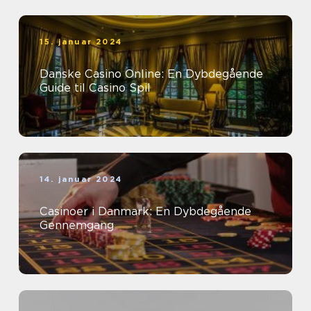
15. januar 2024
Danske Casino Online: En Dybdegående
Guide til Casino Spil
14. januar 2024
Casinoer i Danmark: En Dybdegående
Gennemgang