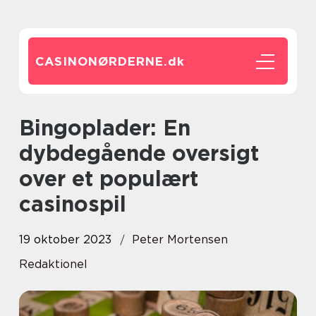
CASINONØRDERNE.
dk
Bingoplader: En
dybdegående oversigt
over et populært
casinospil
19 oktober 2023
Peter Mortensen
Redaktionel