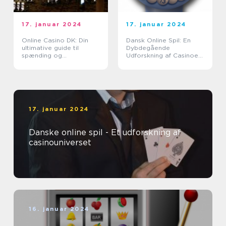
17. januar 2024
17. januar 2024
Online Casino DK: Din
Dansk Online Spil: En
ultimative guide til
Dybdegående
spænding og
Udforskning af Casinoer
underholdning
og Spil
17. januar 2024
Danske online spil - Et udforskning af
casinouniverset
16. januar 2024