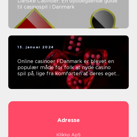
Danske Casinoer: En dybdegående guide
til casinospil i Danmark
13. januar 2024
Online casinoer i Danmark er blevet en
populær måde for folk at nyde casino
spil på, lige fra komforten af deres eget
hjem
Adresse