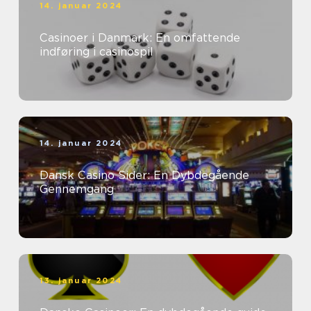
14. januar 2024
Casinoer i Danmark: En omfattende
indføring i casinospil
14. januar 2024
Dansk Casino Sider: En Dybdegående
Gennemgang
13. januar 2024