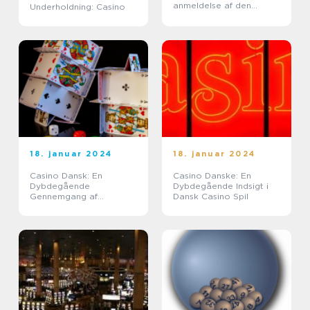
anmeldelse af den
Underholdning: Casino
førende spilledestination
18. januar 2024
18. januar 2024
Casino Dansk: En
Casino Danske: En
Dybdegående
Dybdegående Indsigt i
Gennemgang af
Dansk Casino Spil
Danmarks Bedste Casino
Spil