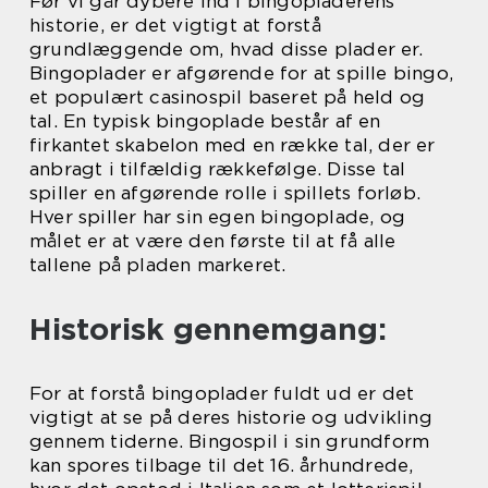
Før vi går dybere ind i bingopladerens
historie, er det vigtigt at forstå
grundlæggende om, hvad disse plader er.
Bingoplader er afgørende for at spille bingo,
et populært casinospil baseret på held og
tal. En typisk bingoplade består af en
firkantet skabelon med en række tal, der er
anbragt i tilfældig rækkefølge. Disse tal
spiller en afgørende rolle i spillets forløb.
Hver spiller har sin egen bingoplade, og
målet er at være den første til at få alle
tallene på pladen markeret.
Historisk gennemgang:
For at forstå bingoplader fuldt ud er det
vigtigt at se på deres historie og udvikling
gennem tiderne. Bingospil i sin grundform
kan spores tilbage til det 16. århundrede,