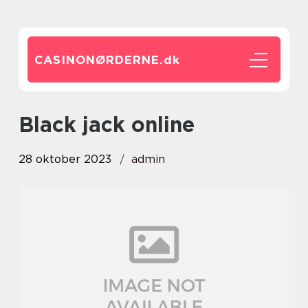
CASINONØRDERNE.
dk
black jack online
28 oktober 2023
admin