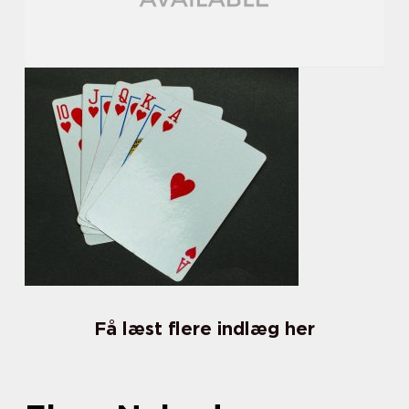
Få læst flere indlæg her