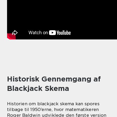
Historisk Gennemgang af
Blackjack Skema
Historien om blackjack skema kan spores
tilbage til 1950’erne, hvor matematikeren
Roger Baldwin udviklede den første version