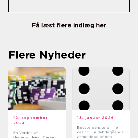
Få læst flere indlæg her
Flere Nyheder
12. september
18. januar 2024
2024
Bedste danske online
casino: En dybdegående
En Verden af
anmeldelse af den
Underholdning: Casino