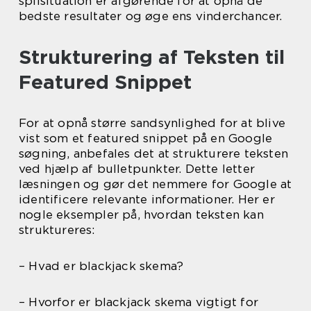
spilsituation er afgørende for at opnå de
bedste resultater og øge ens vinderchancer.
Strukturering af Teksten til
Featured Snippet
For at opnå større sandsynlighed for at blive
vist som et featured snippet på en Google
søgning, anbefales det at strukturere teksten
ved hjælp af bulletpunkter. Dette letter
læsningen og gør det nemmere for Google at
identificere relevante informationer. Her er
nogle eksempler på, hvordan teksten kan
struktureres:
– Hvad er blackjack skema?
– Hvorfor er blackjack skema vigtigt for