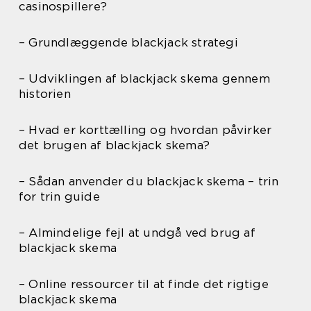
casinospillere?
– Grundlæggende blackjack strategi
– Udviklingen af blackjack skema gennem
historien
– Hvad er korttælling og hvordan påvirker
det brugen af blackjack skema?
– Sådan anvender du blackjack skema – trin
for trin guide
– Almindelige fejl at undgå ved brug af
blackjack skema
– Online ressourcer til at finde det rigtige
blackjack skema