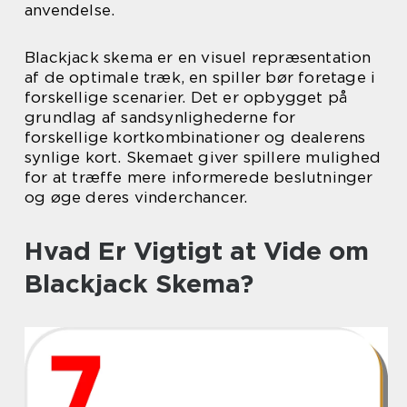
anvendelse.
Blackjack skema er en visuel repræsentation
af de optimale træk, en spiller bør foretage i
forskellige scenarier. Det er opbygget på
grundlag af sandsynlighederne for
forskellige kortkombinationer og dealerens
synlige kort. Skemaet giver spillere mulighed
for at træffe mere informerede beslutninger
og øge deres vinderchancer.
Hvad Er Vigtigt at Vide om
Blackjack Skema?