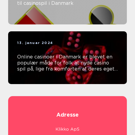
til casinospil i Danmark
13. januar 2024
Online casinoer i Danmark er blevet en
populær måde for folk at nyde casino
spil på, lige fra komforten af deres eget
hjem
Adresse