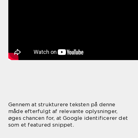
Gennem at strukturere teksten på denne
måde efterfulgt af relevante oplysninger,
øges chancen for, at Google identificerer det
som et featured snippet.