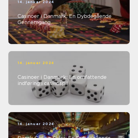
14. januar 2024
Casinoer i Danmark: En Dybdegående
Gennemgang
14. januar 2024
Casinoer i Danmark: En omfattende
indføring i casinospil
14. januar 2024