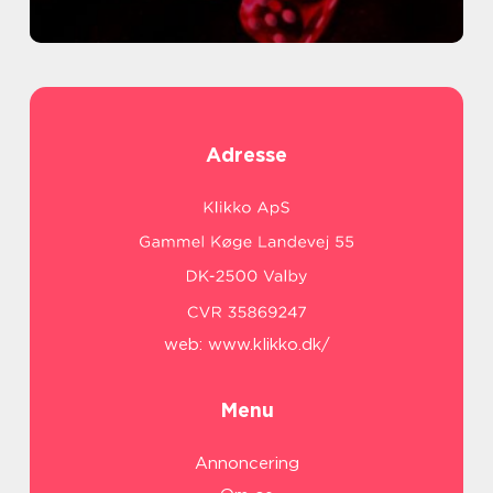
hjem
Adresse
web:
www.klikko.dk/
Menu
Annoncering