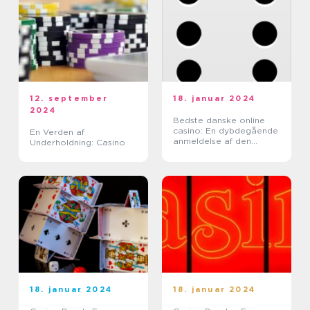
12. september
18. januar 2024
2024
Bedste danske online
casino: En dybdegående
En Verden af
anmeldelse af den
Underholdning: Casino
førende spilledestination
18. januar 2024
18. januar 2024