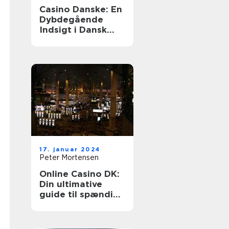
Casino Danske: En
Dybdegående
Indsigt i Dansk
Casino Spil
17. januar 2024
Peter Mortensen
Online Casino DK:
Din ultimative
guide til spænding
og underholdning