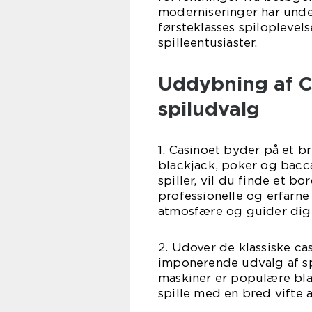
moderniseringer har unde
førsteklasses spiloplevel
spilleentusiaster.
Uddybning af Ca
spiludvalg
1. Casinoet byder på et br
blackjack, poker og bacc
spiller, vil du finde et b
professionelle og erfarne
atmosfære og guider dig 
2. Udover de klassiske ca
imponerende udvalg af s
maskiner er populære bla
spille med en bred vifte a