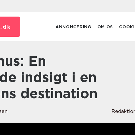
.
dk
ANNONCERING
OM OS
COOKI
e indsigt i en
ns destination
sen
Redaktio