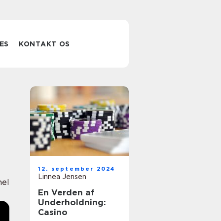
ES
KONTAKT OS
12. september 2024
Linnea Jensen
nel
En Verden af
Underholdning:
Casino