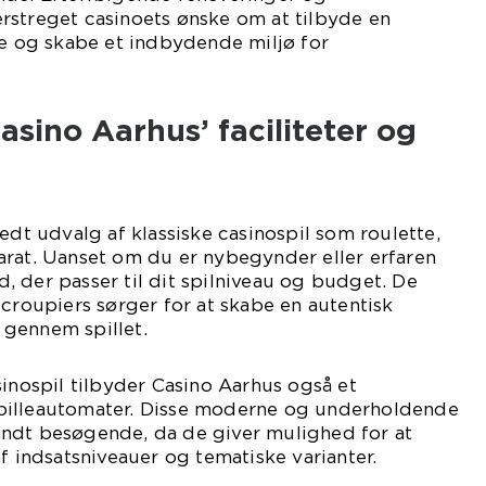
rstreget casinoets ønske om at tilbyde en
se og skabe et indbydende miljø for
sino Aarhus’ faciliteter og
edt udvalg af klassiske casinospil som roulette,
arat. Uanset om du er nybegynder eller erfaren
ord, der passer til dit spilniveau og budget. De
 croupiers sørger for at skabe en autentisk
gennem spillet.
sinospil tilbyder Casino Aarhus også et
pilleautomater. Disse moderne og underholdende
ndt besøgende, da de giver mulighed for at
f indsatsniveauer og tematiske varianter.