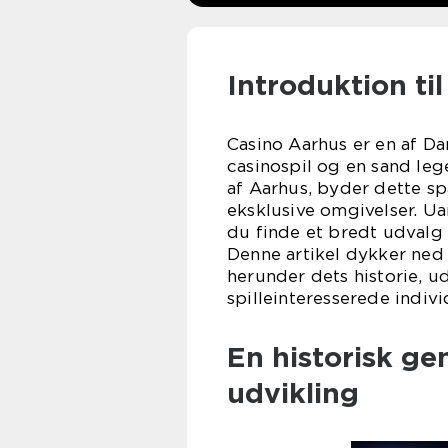
Introduktion ti
Casino Aarhus er en af D
casinospil og en sand lege
af Aarhus, byder dette sp
eksklusive omgivelser. Uan
du finde et bredt udvalg 
Denne artikel dykker ned
herunder dets historie, ud
spilleinteresserede indivi
En historisk g
udvikling