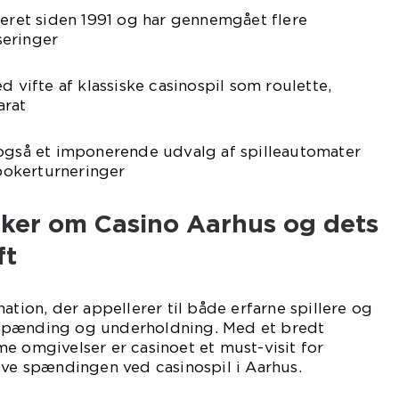
teret siden 1991 og har gennemgået flere
seringer
d vifte af klassiske casinospil som roulette,
arat
 også et imponerende udvalg af spilleautomater
okerturneringer
nker om Casino Aarhus og dets
ft
ation, der appellerer til både erfarne spillere og
spænding og underholdning. Med et bredt
e omgivelser er casinoet et must-visit for
eve spændingen ved casinospil i Aarhus.