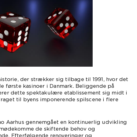
istorie, der strækker sig tilbage til 1991, hvor det
de første kasinoer i Danmark. Beliggende på
erer dette spektakulære etablissement sig midt i
aget til byens imponerende spilscene i flere
ino Aarhus gennemgået en kontinuerlig udvikling
t imødekomme de skiftende behov og
nde. Efterfølgende renoveringer og