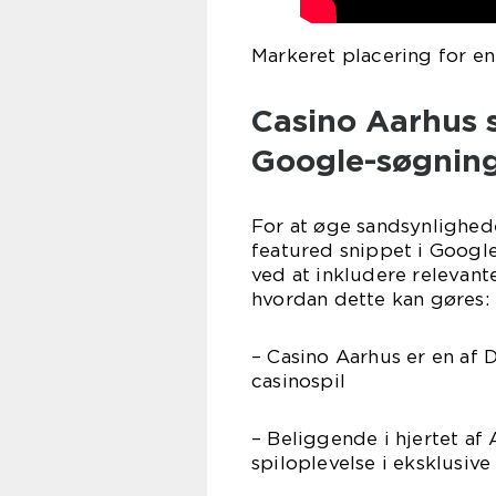
Markeret placering for en 
Casino Aarhus s
Google-søgnin
For at øge sandsynligheden
featured snippet i Google
ved at inkludere relevant
hvordan dette kan gøres:
– Casino Aarhus er en af
casinospil
– Beliggende i hjertet af 
spiloplevelse i eksklusiv