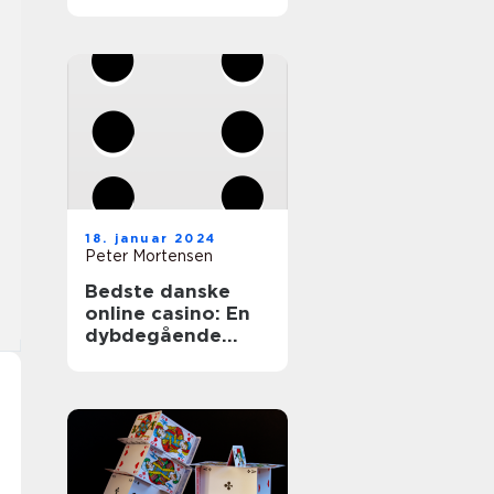
18. januar 2024
Peter Mortensen
Bedste danske
online casino: En
dybdegående
anmeldelse af den
førende
spilledestination