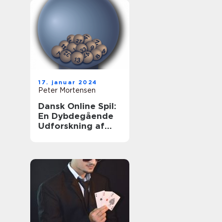
17. januar 2024
Peter Mortensen
Dansk Online Spil:
En Dybdegående
Udforskning af
Casinoer og Spil