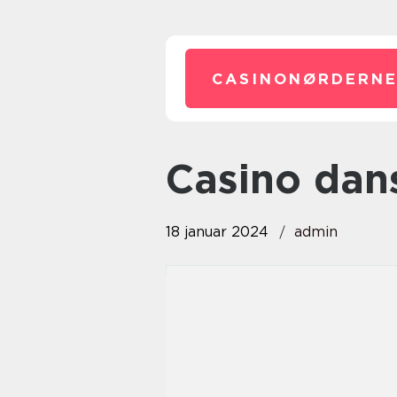
CASINONØRDERNE
casino dan
18 januar 2024
admin