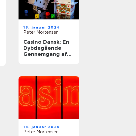
18. januar 2024
Peter Mortensen
Casino Dansk: En
Dybdegående
Gennemgang af
Danmarks Bedste
Casino Spil
18. januar 2024
Peter Mortensen