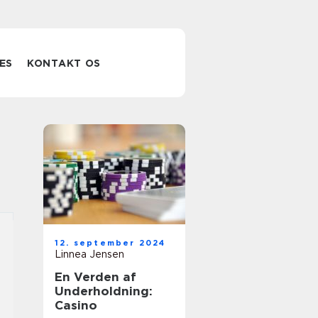
ES
KONTAKT OS
12. september 2024
Linnea Jensen
En Verden af
Underholdning:
Casino