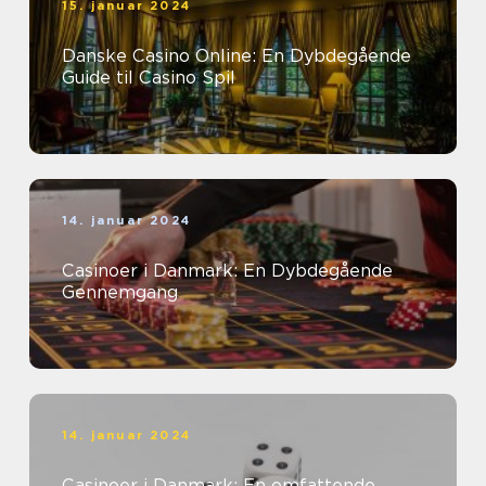
15. januar 2024
Danske Casino Online: En Dybdegående
Guide til Casino Spil
14. januar 2024
Casinoer i Danmark: En Dybdegående
Gennemgang
14. januar 2024
Casinoer i Danmark: En omfattende