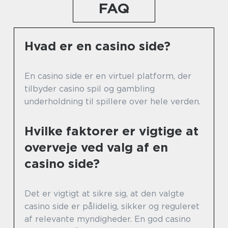
FAQ
Hvad er en casino side?
En casino side er en virtuel platform, der
tilbyder casino spil og gambling
underholdning til spillere over hele verden.
Hvilke faktorer er vigtige at
overveje ved valg af en
casino side?
Det er vigtigt at sikre sig, at den valgte
casino side er pålidelig, sikker og reguleret
af relevante myndigheder. En god casino