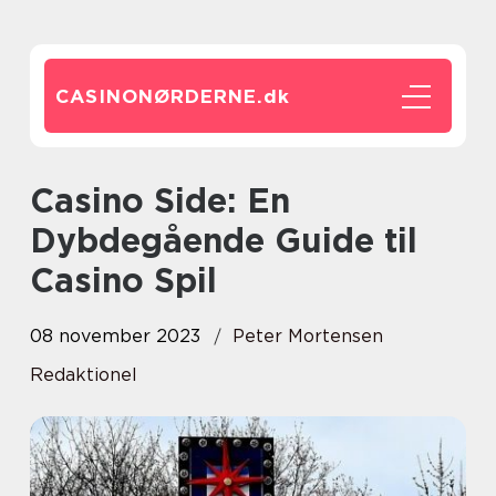
CASINONØRDERNE.
dk
Casino Side: En
Dybdegående Guide til
Casino Spil
08 november 2023
Peter Mortensen
Redaktionel