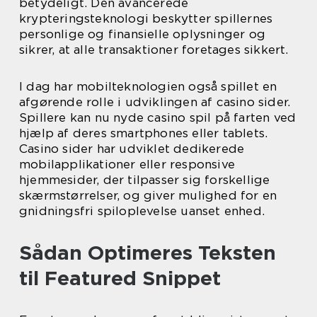
betydeligt. Den avancerede
krypteringsteknologi beskytter spillernes
personlige og finansielle oplysninger og
sikrer, at alle transaktioner foretages sikkert.
I dag har mobilteknologien også spillet en
afgørende rolle i udviklingen af casino sider.
Spillere kan nu nyde casino spil på farten ved
hjælp af deres smartphones eller tablets.
Casino sider har udviklet dedikerede
mobilapplikationer eller responsive
hjemmesider, der tilpasser sig forskellige
skærmstørrelser, og giver mulighed for en
gnidningsfri spiloplevelse uanset enhed.
Sådan Optimeres Teksten
til Featured Snippet