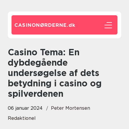
CASINONØRDERNE.
dk
Casino Tema: En
dybdegående
undersøgelse af dets
betydning i casino og
spilverdenen
06 januar 2024
Peter Mortensen
Redaktionel