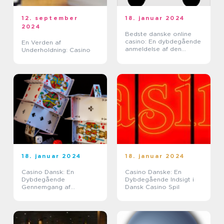
12. september
18. januar 2024
2024
Bedste danske online
casino: En dybdegående
En Verden af
anmeldelse af den
Underholdning: Casino
førende spilledestination
18. januar 2024
18. januar 2024
Casino Dansk: En
Casino Danske: En
Dybdegående
Dybdegående Indsigt i
Gennemgang af
Dansk Casino Spil
Danmarks Bedste Casino
Spil