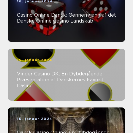
16. januar 2024
Casino Online Dansk: Gennemgang af det
Danske Online Casino Landskab
15. januar 2024
Vinder Casino DK: En Dybdegående
Præsentation af Danskernes Favorit
Casino
15. januar 2024
Dansk Casino Online: En Dybdegående