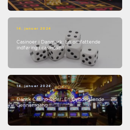
14. januar 2024
Casinoer i Danmark: En omfattende
indføring i casinospil
14. januar 2024
Dansk Casino Sider: En Dybdegående
Gennemgang