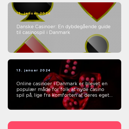
13. januar 2024
Danske Casinoer: En dybdegående guide
til casinospil i Danmark
13. januar 2024
Online casinoer i Danmark er blevet en
populær måde for folk at nyde casino
spil på, lige fra komforten af deres eget
hjem