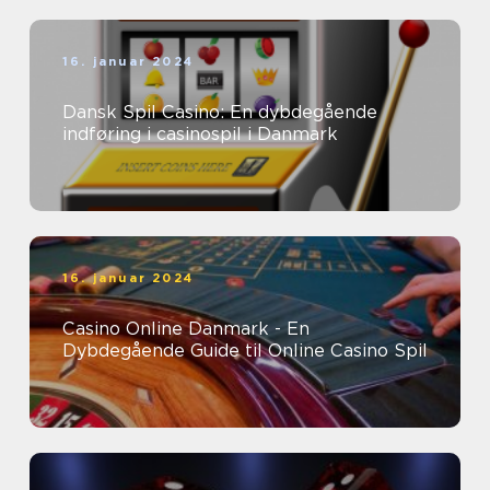
16. januar 2024
Dansk Spil Casino: En dybdegående
indføring i casinospil i Danmark
16. januar 2024
Casino Online Danmark - En
Dybdegående Guide til Online Casino Spil