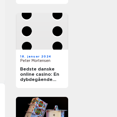
18. januar 2024
Peter Mortensen
Bedste danske
online casino: En
dybdegående
anmeldelse af den
førende
spilledestination