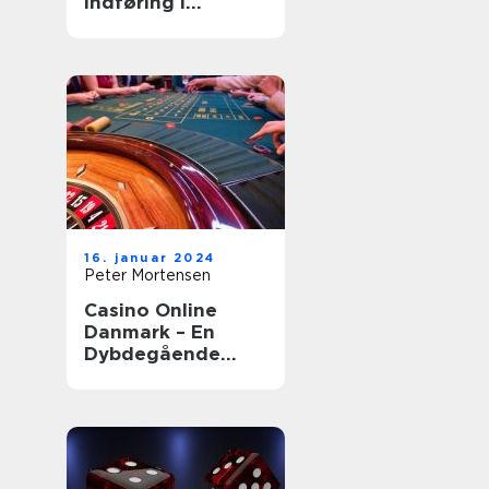
indføring i
casinospil i
Danmark
16. januar 2024
Peter Mortensen
Casino Online
Danmark – En
Dybdegående
Guide til Online
Casino Spil