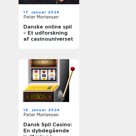
17. januar 2024
Peter Mortensen
Danske online spil
– Et udforskning
af casinouniverset
16. januar 2024
Peter Mortensen
Dansk Spil Casino:
En dybdegående