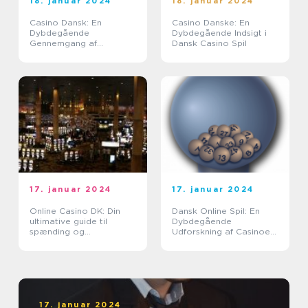
18. januar 2024
18. januar 2024
Casino Dansk: En
Casino Danske: En
Dybdegående
Dybdegående Indsigt i
Gennemgang af
Dansk Casino Spil
Danmarks Bedste Casino
Spil
17. januar 2024
17. januar 2024
Online Casino DK: Din
Dansk Online Spil: En
ultimative guide til
Dybdegående
spænding og
Udforskning af Casinoer
underholdning
og Spil
17. januar 2024