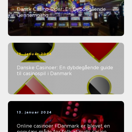
Dansk Casino Sider: En Dybdegående
Gennemgang
13. januar 2024
Danske Casinoer: En dybdegående guide
til casinospil i Danmark
13. januar 2024
Online casinoer i Danmark er blevet en
populær måde for folk at nyde casino