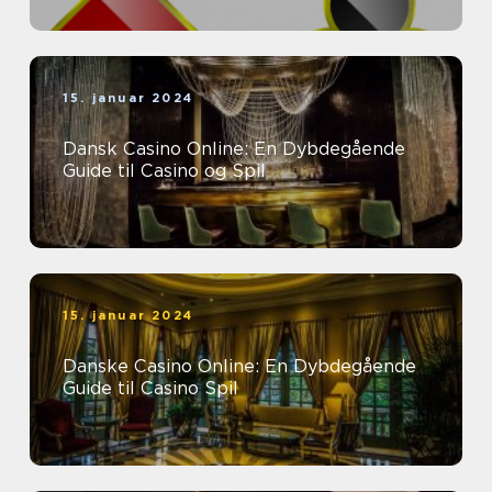
15. januar 2024
Dansk Casino Online: En Dybdegående
Guide til Casino og Spil
15. januar 2024
Danske Casino Online: En Dybdegående
Guide til Casino Spil