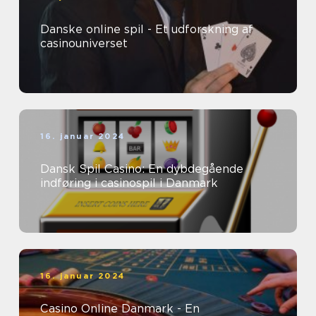
Danske online spil - Et udforskning af
casinouniverset
16. januar 2024
Dansk Spil Casino: En dybdegående
indføring i casinospil i Danmark
16. januar 2024
Casino Online Danmark - En