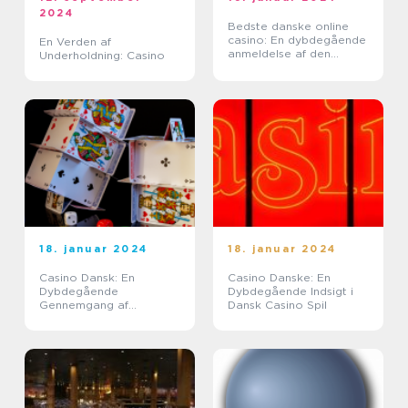
2024
Bedste danske online
casino: En dybdegående
En Verden af
anmeldelse af den
Underholdning: Casino
førende spilledestination
18. januar 2024
18. januar 2024
Casino Dansk: En
Casino Danske: En
Dybdegående
Dybdegående Indsigt i
Gennemgang af
Dansk Casino Spil
Danmarks Bedste Casino
Spil