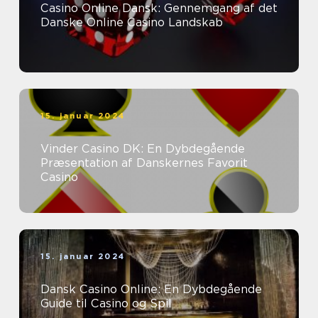
Casino Online Dansk: Gennemgang af det
Danske Online Casino Landskab
15. januar 2024
Vinder Casino DK: En Dybdegående
Præsentation af Danskernes Favorit
Casino
15. januar 2024
Dansk Casino Online: En Dybdegående
Guide til Casino og Spil