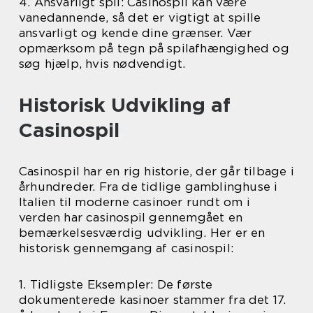
4. Ansvarligt spil: Casinospil kan være
vanedannende, så det er vigtigt at spille
ansvarligt og kende dine grænser. Vær
opmærksom på tegn på spilafhængighed og
søg hjælp, hvis nødvendigt.
Historisk Udvikling af
Casinospil
Casinospil har en rig historie, der går tilbage i
århundreder. Fra de tidlige gamblinghuse i
Italien til moderne casinoer rundt om i
verden har casinospil gennemgået en
bemærkelsesværdig udvikling. Her er en
historisk gennemgang af casinospil:
1. Tidligste Eksempler: De første
dokumenterede kasinoer stammer fra det 17.