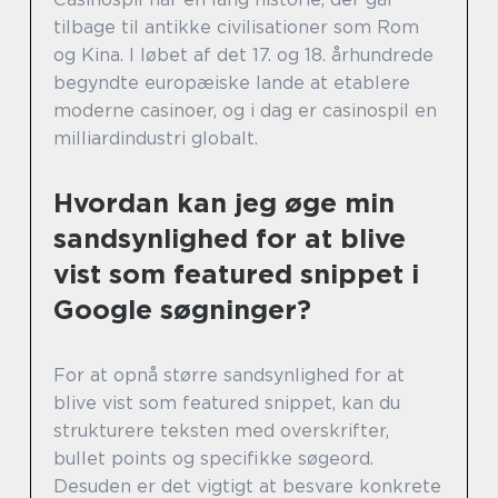
tilbage til antikke civilisationer som Rom
og Kina. I løbet af det 17. og 18. århundrede
begyndte europæiske lande at etablere
moderne casinoer, og i dag er casinospil en
milliardindustri globalt.
Hvordan kan jeg øge min
sandsynlighed for at blive
vist som featured snippet i
Google søgninger?
For at opnå større sandsynlighed for at
blive vist som featured snippet, kan du
strukturere teksten med overskrifter,
bullet points og specifikke søgeord.
Desuden er det vigtigt at besvare konkrete