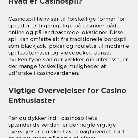
Hvad er Casinospil?
Casinospil henviser til forskellige former for
spil, der er tilgængelige på casinoer både
online og på landbaserede lokationer. Disse
spil kan omfatte alt fra traditionelle bordspil
som blackjack, poker og roulette til moderne
spilleautomater og videopoker. Uanset
hvilken type spil der vækker din interesse, er
der mange forskellige muligheder at
udforske i casinoverdenen.
Vigtige Overvejelser for Casino
Enthusiaster
Før du dykker ind i casinospillets
spændende verden, er der nogle vigtige
overvejelser, du skal have i baghovedet. Lad