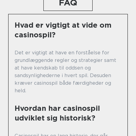
FAQ
Hvad er vigtigt at vide om
casinospil?
Det er vigtigt at have en forståelse for
grundlæggende regler og strategier samt
at have kendskab til oddsen og
sandsynlighederne i hvert spil. Desuden
kræver casinospil både færdigheder og
held.
Hvordan har casinospil
udviklet sig historisk?
Casinospil har en lang historie, der går