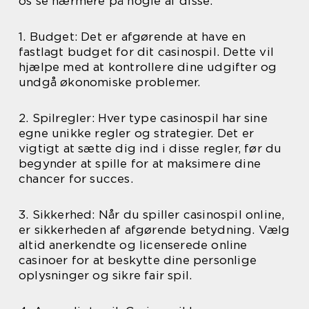
os se nærmere på nogle af disse:
1. Budget: Det er afgørende at have en
fastlagt budget for dit casinospil. Dette vil
hjælpe med at kontrollere dine udgifter og
undgå økonomiske problemer.
2. Spilregler: Hver type casinospil har sine
egne unikke regler og strategier. Det er
vigtigt at sætte dig ind i disse regler, før du
begynder at spille for at maksimere dine
chancer for succes.
3. Sikkerhed: Når du spiller casinospil online,
er sikkerheden af afgørende betydning. Vælg
altid anerkendte og licenserede online
casinoer for at beskytte dine personlige
oplysninger og sikre fair spil.