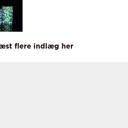
læst flere indlæg her