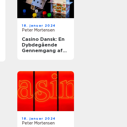
18. januar 2024
Peter Mortensen
Casino Dansk: En
Dybdegående
Gennemgang af
Danmarks Bedste
Casino Spil
18. januar 2024
Peter Mortensen