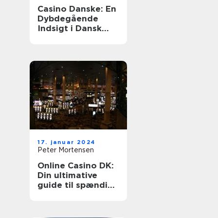
Casino Danske: En
Dybdegående
Indsigt i Dansk
Casino Spil
17. januar 2024
Peter Mortensen
Online Casino DK:
Din ultimative
guide til spænding
og underholdning