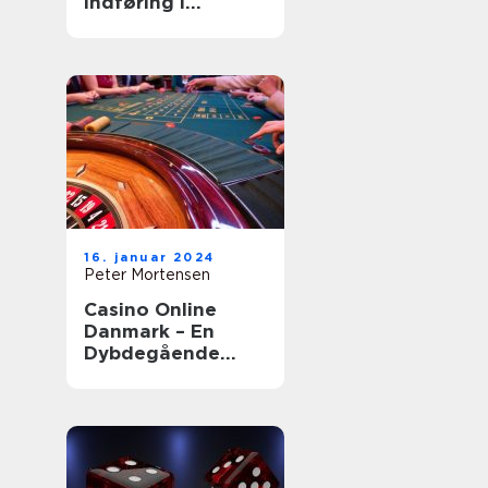
indføring i
casinospil i
Danmark
16. januar 2024
Peter Mortensen
Casino Online
Danmark – En
Dybdegående
Guide til Online
Casino Spil