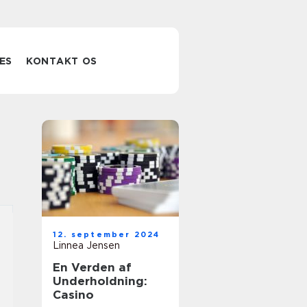
ES
KONTAKT OS
12. september 2024
Linnea Jensen
En Verden af
Underholdning:
Casino