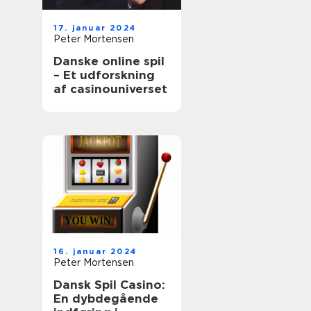
17. januar 2024
Peter Mortensen
Danske online spil
– Et udforskning
af casinouniverset
16. januar 2024
Peter Mortensen
Dansk Spil Casino:
En dybdegående