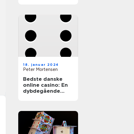
18. januar 2024
Peter Mortensen
Bedste danske
online casino: En
dybdegående
anmeldelse af den
førende
spilledestination