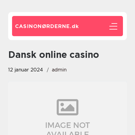
CASINONØRDERNE.
dk
dansk online casino
12 januar 2024
admin