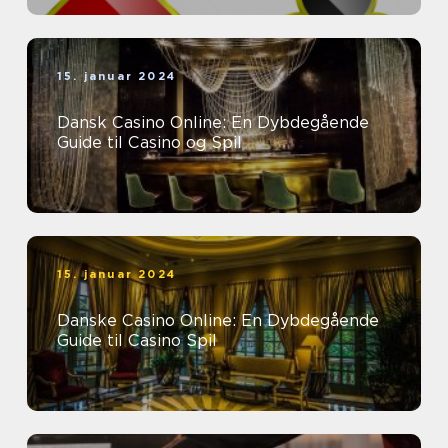
15. januar 2024
Dansk Casino Online: En Dybdegående
Guide til Casino og Spil
15. januar 2024
Danske Casino Online: En Dybdegående
Guide til Casino Spil