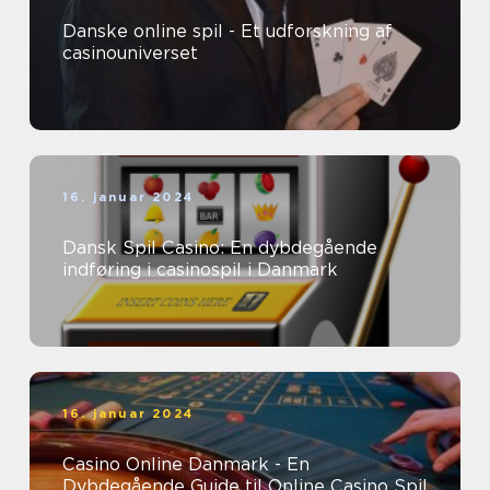
Danske online spil - Et udforskning af
casinouniverset
16. januar 2024
Dansk Spil Casino: En dybdegående
indføring i casinospil i Danmark
16. januar 2024
Casino Online Danmark - En
Dybdegående Guide til Online Casino Spil