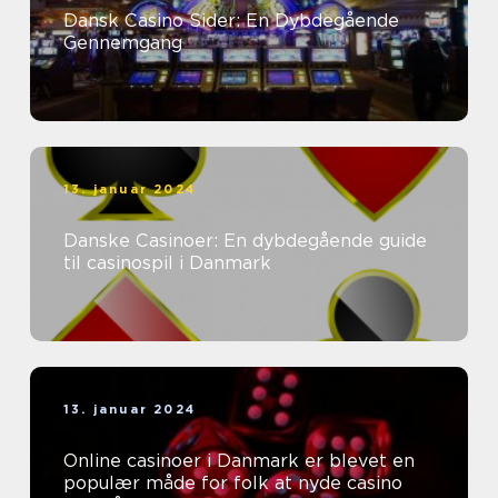
Dansk Casino Sider: En Dybdegående
Gennemgang
13. januar 2024
Danske Casinoer: En dybdegående guide
til casinospil i Danmark
13. januar 2024
Online casinoer i Danmark er blevet en
populær måde for folk at nyde casino