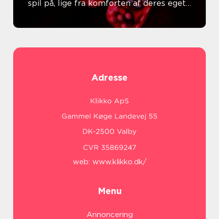
spil på, lige fra komforten af deres eget
hjem
Adresse
web:
www.klikko.dk/
Menu
Annoncering