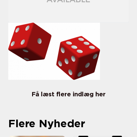
Få læst flere indlæg her
Flere Nyheder