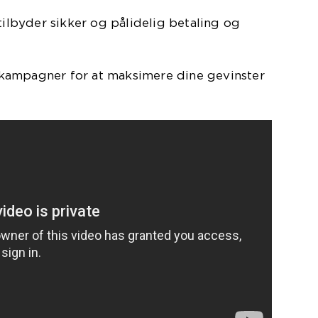
tilbyder sikker og pålidelig betaling og
kampagner for at maksimere dine gevinster