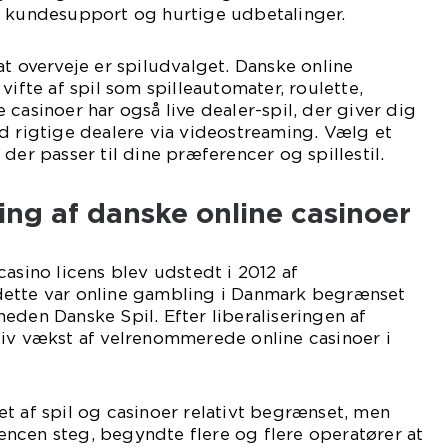
d kundesupport og hurtige udbetalinger.
at overveje er spiludvalget. Danske online
vifte af spil som spilleautomater, roulette,
casinoer har også live dealer-spil, der giver dig
d rigtige dealere via videostreaming. Vælg et
der passer til dine præferencer og spillestil.
ling af danske online casinoer
casino licens blev udstedt i 2012 af
dette var online gambling i Danmark begrænset
eden Danske Spil. Efter liberaliseringen af
siv vækst af velrenommerede online casinoer i
t af spil og casinoer relativt begrænset, men
ncen steg, begyndte flere og flere operatører at