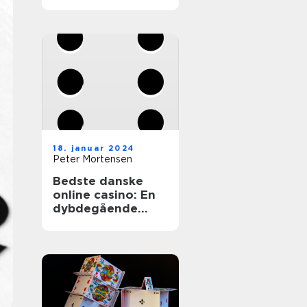
18. januar 2024
Peter Mortensen
Bedste danske
online casino: En
dybdegående
anmeldelse af den
førende
spilledestination