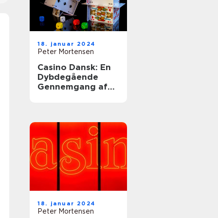
18. januar 2024
Peter Mortensen
Casino Dansk: En
Dybdegående
Gennemgang af
Danmarks Bedste
Casino Spil
18. januar 2024
Peter Mortensen