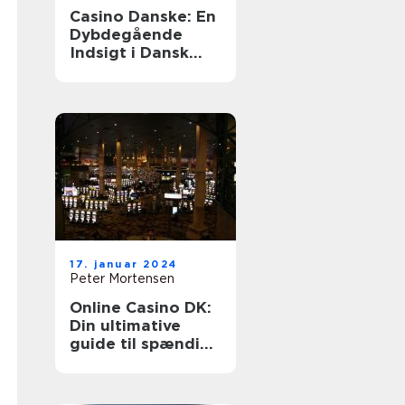
Casino Danske: En
Dybdegående
Indsigt i Dansk
Casino Spil
17. januar 2024
Peter Mortensen
Online Casino DK:
Din ultimative
guide til spænding
og underholdning