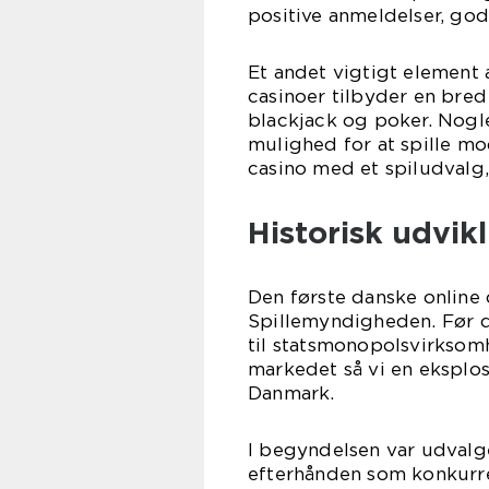
positive anmeldelser, go
Et andet vigtigt element 
casinoer tilbyder en bred 
blackjack og poker. Nogle 
mulighed for at spille mo
casino med et spiludvalg, 
Historisk udvik
Den første danske online 
Spillemyndigheden. Før 
til statsmonopolsvirksomh
markedet så vi en eksplo
Danmark.
I begyndelsen var udvalge
efterhånden som konkurre