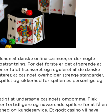
enen af danske online casinoer, er der nogle
 betragtning. For det første er det afgørende at
er er fuldt licenseret og reguleret af de danske
erer, at casinoet overholder strenge standarder,
pillet og sikkerhed for spillernes personlige og
igtigt at undersøge casinoets omdømme. Tjek
r fra tidligere og nuværende spillere for at få en
ghed og kundeservice. Et godt casino vil have