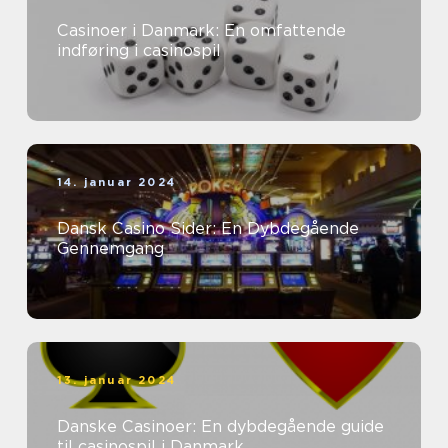
Casinoer i Danmark: En omfattende
indføring i casinospil
14. januar 2024
Dansk Casino Sider: En Dybdegående
Gennemgang
13. januar 2024
Danske Casinoer: En dybdegående guide
til casinospil i Danmark