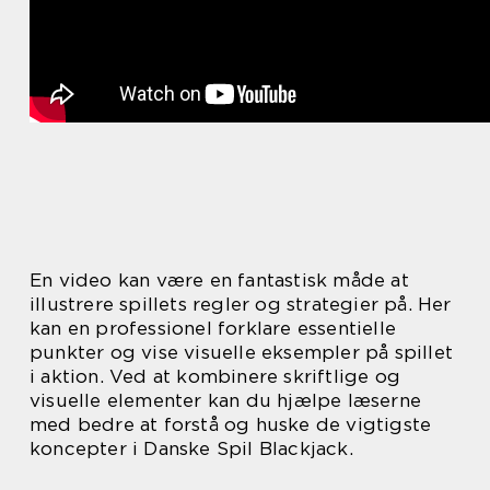
En video kan være en fantastisk måde at
illustrere spillets regler og strategier på. Her
kan en professionel forklare essentielle
punkter og vise visuelle eksempler på spillet
i aktion. Ved at kombinere skriftlige og
visuelle elementer kan du hjælpe læserne
med bedre at forstå og huske de vigtigste
koncepter i Danske Spil Blackjack.