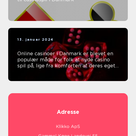
13. januar 2024
Online casinoer i Danmark er blevet en
populær måde for folk at nyde casino
spil på, lige fra komforten af deres eget
hjem
Adresse