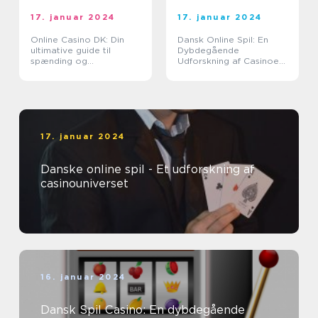
17. januar 2024
17. januar 2024
Online Casino DK: Din
Dansk Online Spil: En
ultimative guide til
Dybdegående
spænding og
Udforskning af Casinoer
underholdning
og Spil
17. januar 2024
Danske online spil - Et udforskning af
casinouniverset
16. januar 2024
Dansk Spil Casino: En dybdegående