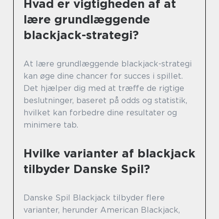
Hvad er vigtigheden af at
lære grundlæggende
blackjack-strategi?
At lære grundlæggende blackjack-strategi
kan øge dine chancer for succes i spillet.
Det hjælper dig med at træffe de rigtige
beslutninger, baseret på odds og statistik,
hvilket kan forbedre dine resultater og
minimere tab.
Hvilke varianter af blackjack
tilbyder Danske Spil?
Danske Spil Blackjack tilbyder flere
varianter, herunder American Blackjack,