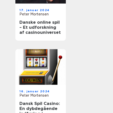
17. januar 2024
Peter Mortensen
Danske online spil
– Et udforskning
af casinouniverset
16. januar 2024
Peter Mortensen
Dansk Spil Casino:
En dybdegående