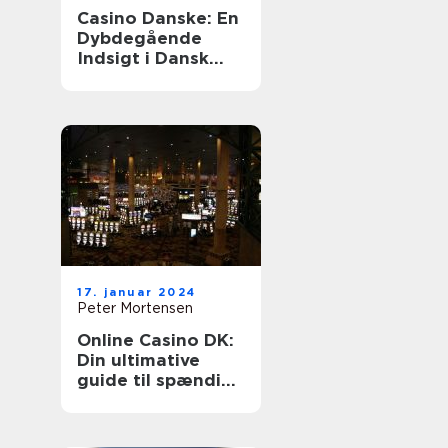
Casino Danske: En
Dybdegående
Indsigt i Dansk
Casino Spil
17. januar 2024
Peter Mortensen
Online Casino DK:
Din ultimative
guide til spænding
og underholdning