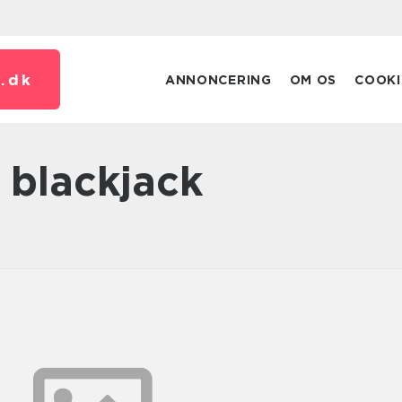
.
dk
ANNONCERING
OM OS
COOKI
l blackjack