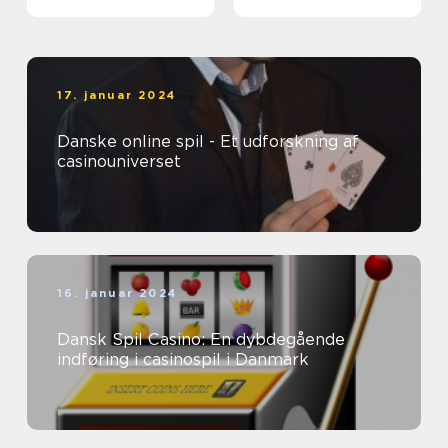
underholdning
og Spil
17. januar 2024
Danske online spil - Et udforskning af
casinouniverset
16. januar 2024
Dansk Spil Casino: En dybdegående
indføring i casinospil i Danmark