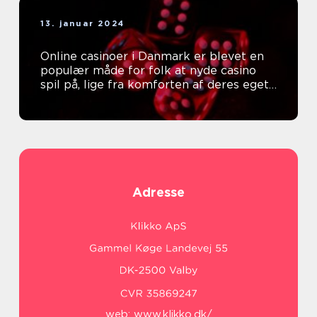
13. januar 2024
Online casinoer i Danmark er blevet en
populær måde for folk at nyde casino
spil på, lige fra komforten af deres eget
hjem
Adresse
web:
www.klikko.dk/