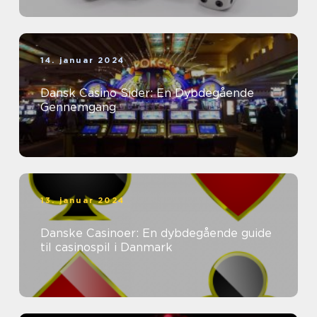
14. januar 2024
Dansk Casino Sider: En Dybdegående
Gennemgang
13. januar 2024
Danske Casinoer: En dybdegående guide
til casinospil i Danmark