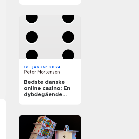
18. januar 2024
Peter Mortensen
Bedste danske
online casino: En
dybdegående
anmeldelse af den
førende
spilledestination