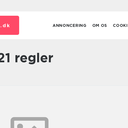
.
dk
ANNONCERING
OM OS
COOKI
 21 regler