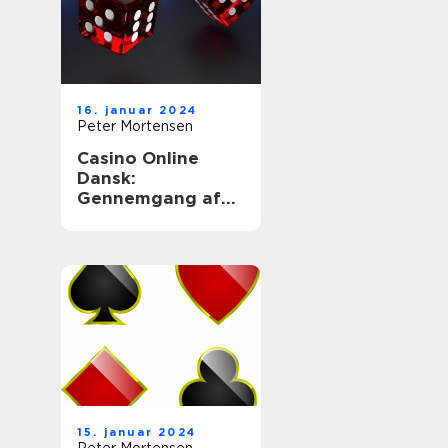
16. januar 2024
Peter Mortensen
Casino Online
Dansk:
Gennemgang af
det Danske Online
Casino Landskab
15. januar 2024