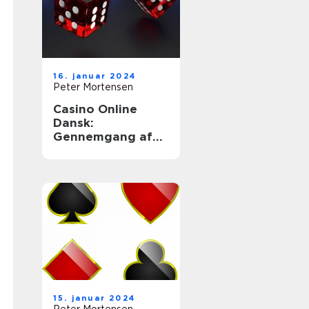
16. januar 2024
Peter Mortensen
Casino Online
Dansk:
Gennemgang af
det Danske Online
Casino Landskab
15. januar 2024