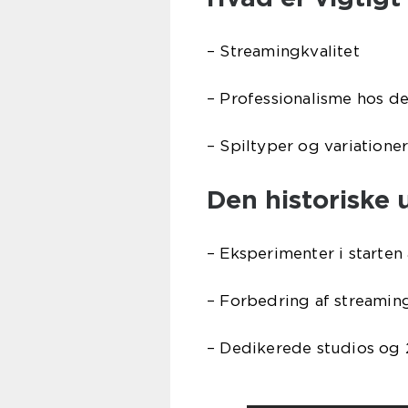
– Streamingkvalitet
– Professionalisme hos de
– Spiltyper og variatione
Den historiske u
– Eksperimenter i starten
– Forbedring af streamin
– Dedikerede studios og