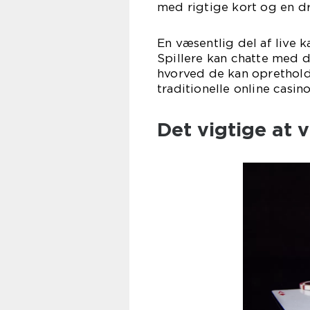
med rigtige kort og en dre
En væsentlig del af live k
Spillere kan chatte med d
hvorved de kan oprethold
traditionelle online casino
Det vigtige at 