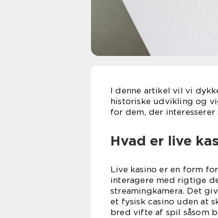
I denne artikel vil vi dykk
historiske udvikling og v
for dem, der interesserer s
Hvad er live ka
Live kasino er en form for
interagere med rigtige dea
streamingkamera. Det giv
et fysisk casino uden at s
bred vifte af spil såsom b