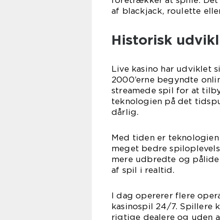
foretrækker at spille. Det
af blackjack, roulette elle
Historisk udvikl
Live kasino har udviklet 
2000’erne begyndte onlin
streamede spil for at til
teknologien på det tidsp
dårlig.
Med tiden er teknologien 
meget bedre spiloplevelse
mere udbredte og pålideli
af spil i realtid.
I dag opererer flere oper
kasinospil 24/7. Spiller
rigtige dealere og uden 