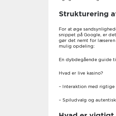
Strukturering a
For at øge sandsynlighede
snippet på Google, er det
gør det nemt for læseren 
mulig opdeling:
En dybdegående guide til 
Hvad er live kasino?
– Interaktion med rigtige
– Spiludvalg og autentisk
Hvad er vigtigt