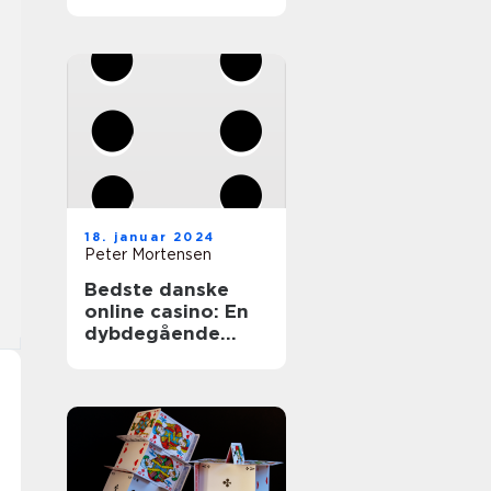
18. januar 2024
Peter Mortensen
Bedste danske
online casino: En
dybdegående
anmeldelse af den
førende
spilledestination