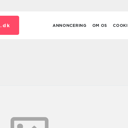
.
dk
ANNONCERING
OM OS
COOKI