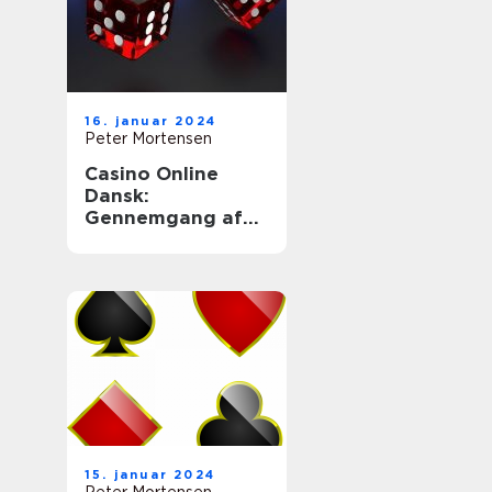
16. januar 2024
Peter Mortensen
Casino Online
Dansk:
Gennemgang af
det Danske Online
Casino Landskab
15. januar 2024