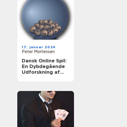
17. januar 2024
Peter Mortensen
Dansk Online Spil:
En Dybdegående
Udforskning af
Casinoer og Spil