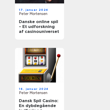
17. januar 2024
Peter Mortensen
Danske online spil
– Et udforskning
af casinouniverset
16. januar 2024
Peter Mortensen
Dansk Spil Casino:
En dybdegående