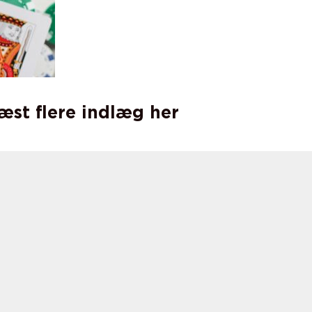
læst flere indlæg her