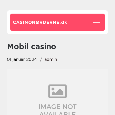
CASINONØRDERNE.
dk
mobil casino
01 januar 2024
admin