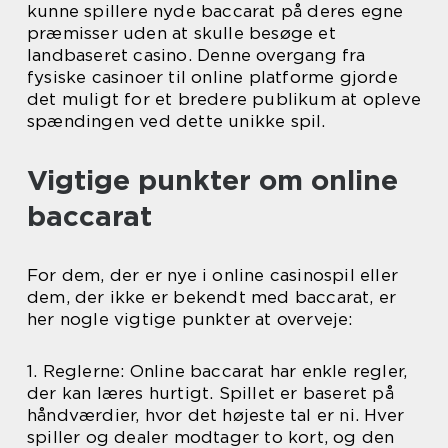
kunne spillere nyde baccarat på deres egne
præmisser uden at skulle besøge et
landbaseret casino. Denne overgang fra
fysiske casinoer til online platforme gjorde
det muligt for et bredere publikum at opleve
spændingen ved dette unikke spil.
Vigtige punkter om online
baccarat
For dem, der er nye i online casinospil eller
dem, der ikke er bekendt med baccarat, er
her nogle vigtige punkter at overveje:
1. Reglerne: Online baccarat har enkle regler,
der kan læres hurtigt. Spillet er baseret på
håndværdier, hvor det højeste tal er ni. Hver
spiller og dealer modtager to kort, og den