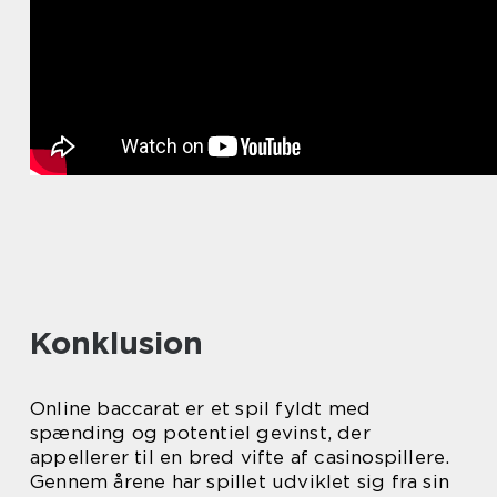
Konklusion
Online baccarat er et spil fyldt med
spænding og potentiel gevinst, der
appellerer til en bred vifte af casinospillere.
Gennem årene har spillet udviklet sig fra sin