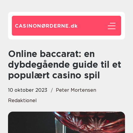
CASINONØRDERNE.
dk
Online baccarat: en
dybdegående guide til et
populært casino spil
10 oktober 2023
Peter Mortensen
Redaktionel