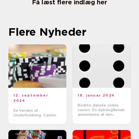
Få læst flere indlæg her
Flere Nyheder
12. september
18. januar 2024
2024
Bedste danske online
casino: En dybdegående
En Verden af
anmeldelse af den
Underholdning: Casino
førende spilledestination