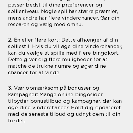
passer bedst til dine præferencer og
spilleniveau. Nogle spil har større præmier,
mens andre har flere vinderchancer. Gør din
research og vælg med omhu.
2. Én eller flere kort: Dette afhænger af din
spillestil. Hvis du vil øge dine vinderchancer,
kan du vælge at spille med flere bingokort.
Dette giver dig flere muligheder for at
matche de trukne numre og øger dine
chancer for at vinde.
3. Vær opmærksom på bonusser og
kampagner: Mange online bingosider
tilbyder bonustilbud og kampagner, der kan
øge dine vinderchancer. Hold dig opdateret
med de seneste tilbud og udnyt dem til din
fordel.