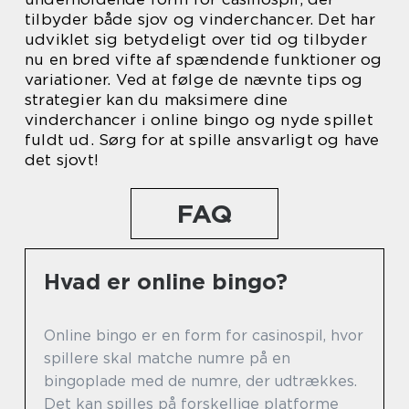
tilbyder både sjov og vinderchancer. Det har
udviklet sig betydeligt over tid og tilbyder
nu en bred vifte af spændende funktioner og
variationer. Ved at følge de nævnte tips og
strategier kan du maksimere dine
vinderchancer i online bingo og nyde spillet
fuldt ud. Sørg for at spille ansvarligt og have
det sjovt!
FAQ
Hvad er online bingo?
Online bingo er en form for casinospil, hvor
spillere skal matche numre på en
bingoplade med de numre, der udtrækkes.
Det kan spilles på forskellige platforme