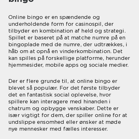
Online bingo er en spændende og
underholdende form for casinospil, der
tilbyder en kombination af held og strategi.
Spillet er baseret på at matche numre på en
bingoplade med de numre, der udtrækkes, i
håb om at opnå en vinderkombination. Det
kan spilles på forskellige platforme, herunder
hjemmesider, mobile apps og sociale medier.
Der er flere grunde til, at online bingo er
blevet så populær. For det første tilbyder
det en fantastisk social oplevelse, hvor
spillere kan interagere med hinanden i
chatrum og opbygge venskaber. Dette er
især vigtigt for dem, der spiller online for at
undslippe ensomhed eller ønsker at møde
nye mennesker med fælles interesser.