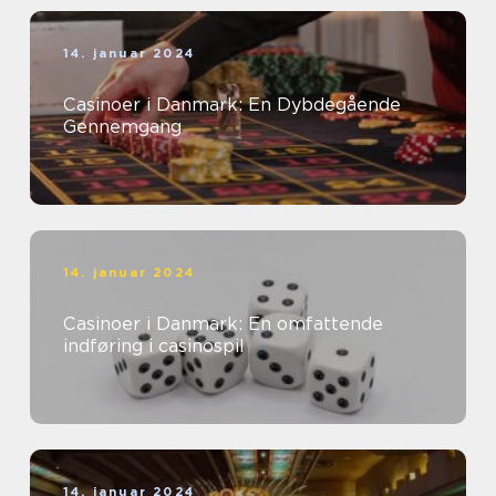
14. januar 2024
Casinoer i Danmark: En Dybdegående
Gennemgang
14. januar 2024
Casinoer i Danmark: En omfattende
indføring i casinospil
14. januar 2024