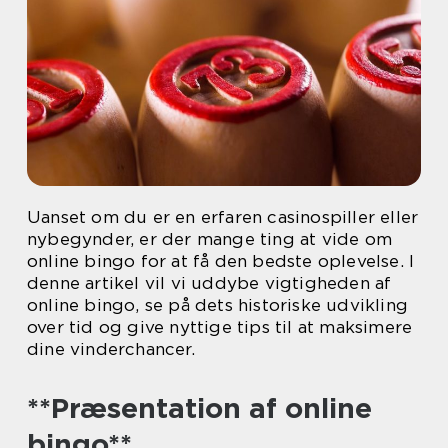
Uanset om du er en erfaren casinospiller eller
nybegynder, er der mange ting at vide om
online bingo for at få den bedste oplevelse. I
denne artikel vil vi uddybe vigtigheden af
online bingo, se på dets historiske udvikling
over tid og give nyttige tips til at maksimere
dine vinderchancer.
**Præsentation af online
bingo**