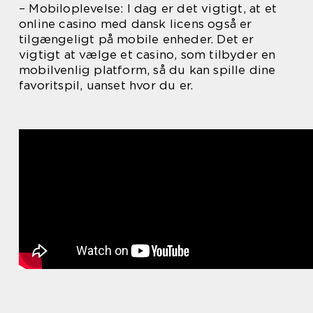
– Mobiloplevelse: I dag er det vigtigt, at et
online casino med dansk licens også er
tilgængeligt på mobile enheder. Det er
vigtigt at vælge et casino, som tilbyder en
mobilvenlig platform, så du kan spille dine
favoritspil, uanset hvor du er.