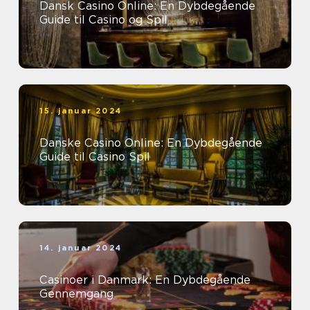
Dansk Casino Online: En Dybdegående
Guide til Casino og Spil
15. januar 2024
Danske Casino Online: En Dybdegående
Guide til Casino Spil
14. januar 2024
Casinoer i Danmark: En Dybdegående
Gennemgang