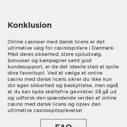
Konklusion
Online casinoer med dansk licens er det
ultimative valg for casinospillere i Danmark.
Med deres sikkerhed, store spiludvalg,
bonusser og kampagner samt god
kundesupport, er de det ideelle sted at spille
dine favoritspil. Ved at vælge et online
casino med dansk licens sikrer du ikke kun
din egen sikkerhed og beskyttelse, men også
at du kan nyde skattefrie gevinster. Så gå ud
og udforsk den spændende verden af online
casino med dansk licens og oplev den
ultimative casinospiloplevelse!