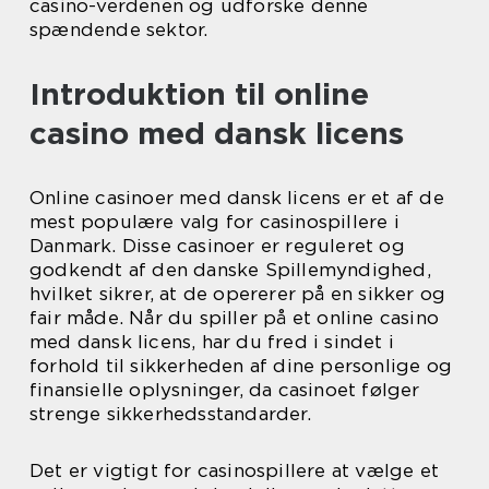
casino-verdenen og udforske denne
spændende sektor.
Introduktion til online
casino med dansk licens
Online casinoer med dansk licens er et af de
mest populære valg for casinospillere i
Danmark. Disse casinoer er reguleret og
godkendt af den danske Spillemyndighed,
hvilket sikrer, at de opererer på en sikker og
fair måde. Når du spiller på et online casino
med dansk licens, har du fred i sindet i
forhold til sikkerheden af dine personlige og
finansielle oplysninger, da casinoet følger
strenge sikkerhedsstandarder.
Det er vigtigt for casinospillere at vælge et