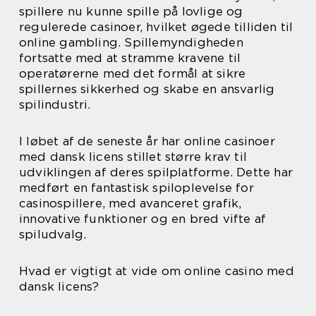
spillere nu kunne spille på lovlige og
regulerede casinoer, hvilket øgede tilliden til
online gambling. Spillemyndigheden
fortsatte med at stramme kravene til
operatørerne med det formål at sikre
spillernes sikkerhed og skabe en ansvarlig
spilindustri.
I løbet af de seneste år har online casinoer
med dansk licens stillet større krav til
udviklingen af deres spilplatforme. Dette har
medført en fantastisk spiloplevelse for
casinospillere, med avanceret grafik,
innovative funktioner og en bred vifte af
spiludvalg.
Hvad er vigtigt at vide om online casino med
dansk licens?