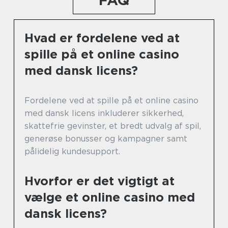
FAQ
Hvad er fordelene ved at
spille på et online casino
med dansk licens?
Fordelene ved at spille på et online casino
med dansk licens inkluderer sikkerhed,
skattefrie gevinster, et bredt udvalg af spil,
generøse bonusser og kampagner samt
pålidelig kundesupport.
Hvorfor er det vigtigt at
vælge et online casino med
dansk licens?