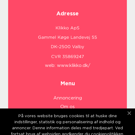
Adresse
web:
www.klikko.dk/
Menu
Annoncering
Om os
Cookies
På vores website bruges cookies til at huske dine
indstillinger, statistik og personalisering af indhold og
Kontakt os
annoncer. Denne information deles med tredjepart. Ved
Sitemap
fortsat brug af websiden godkender du cookiepolitikken.