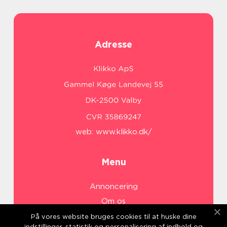
Adresse
web:
www.klikko.dk/
Menu
Annoncering
Om os
Cookies
På vores website bruges cookies til at huske dine
indstillinger, statistik og personalisering af indhold og