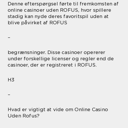
Denne efterspørgsel førte til fremkomsten af
online casinoer uden ROFUS, hvor spillere
stadig kan nyde deres favoritspil uden at
blive påvirket af ROFUS
–
begrænsninger. Disse casinoer opererer
under forskellige licenser og regler end de
casinoer, der er registreret i ROFUS.
H3
–
Hvad er vigtigt at vide om Online Casino
Uden Rofus?