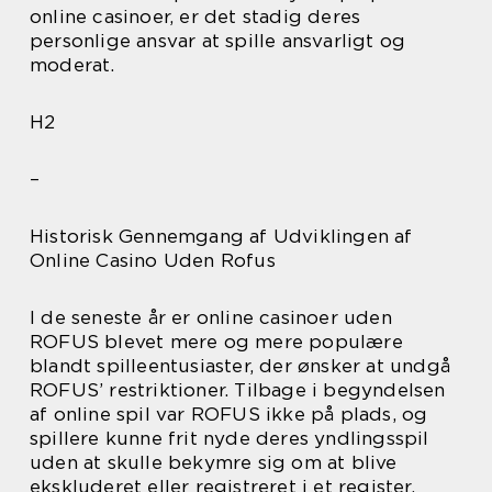
online casinoer, er det stadig deres
personlige ansvar at spille ansvarligt og
moderat.
H2
–
Historisk Gennemgang af Udviklingen af
Online Casino Uden Rofus
I de seneste år er online casinoer uden
ROFUS blevet mere og mere populære
blandt spilleentusiaster, der ønsker at undgå
ROFUS’ restriktioner. Tilbage i begyndelsen
af online spil var ROFUS ikke på plads, og
spillere kunne frit nyde deres yndlingsspil
uden at skulle bekymre sig om at blive
ekskluderet eller registreret i et register.