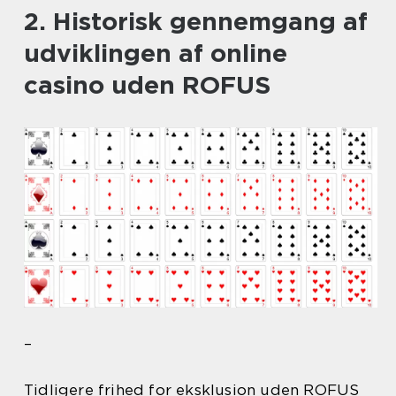
2. Historisk gennemgang af
udviklingen af online
casino uden ROFUS
–
Tidligere frihed for eksklusion uden ROFUS