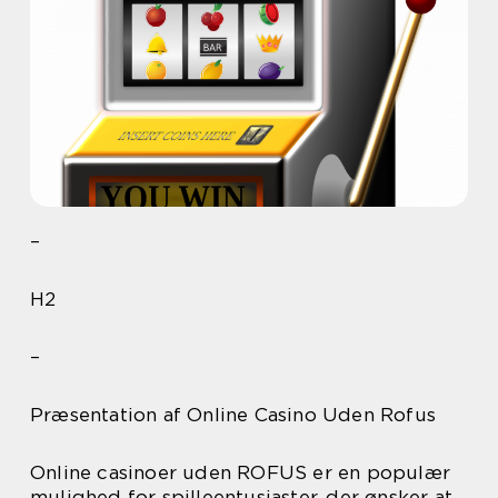
–
H2
–
Præsentation af Online Casino Uden Rofus
Online casinoer uden ROFUS er en populær
mulighed for spilleentusiaster, der ønsker at