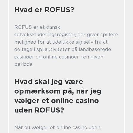
Hvad er ROFUS?
ROFUS er et dansk
selvekskluderingsregister, der giver spillere
mulighed for at udelukke sig selv fra at
deltage i spilaktiviteter på landbaserede
casinoer og online casinoer i en given
periode.
Hvad skal jeg være
opmærksom på, når jeg
vælger et online casino
uden ROFUS?
Når du vælger et online casino uden