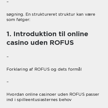
–
søgning. En struktureret struktur kan være
som følger:
1. Introduktion til online
casino uden ROFUS
–
Forklaring af ROFUS og dets formål
–
Hvordan online casinoer uden ROFUS passer
ind i spilleentusiasternes behov