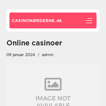
CASINONØRDERNE.
dk
online casinoer
09 januar 2024
admin