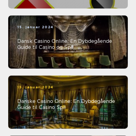
15. januar 2024
Dansk Casino Online: En Dybdegående
Guide til Casino og Spil
15. januar 2024
Danske Casino Online: En Dybdegående
Guide til Casino Spil