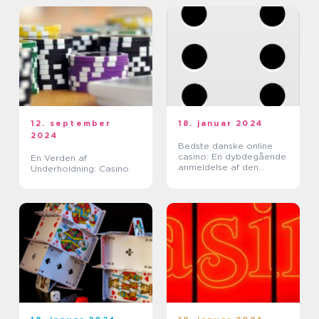
12. september
18. januar 2024
2024
Bedste danske online
casino: En dybdegående
En Verden af
anmeldelse af den
Underholdning: Casino
førende spilledestination