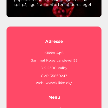
spil på, lige fra komforten af deres eget
hjem
Adresse
web:
www.klikko.dk/
Menu