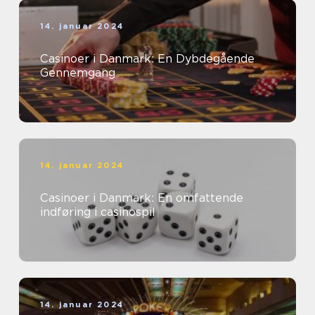
14. januar 2024
Casinoer i Danmark: En Dybdegående
Gennemgang
14. januar 2024
Casinoer i Danmark: En omfattende
indføring i casinospil
14. januar 2024