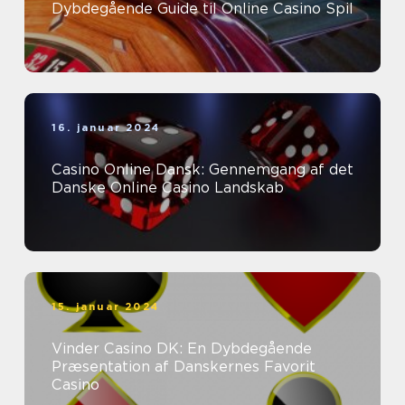
Dybdegående Guide til Online Casino Spil
16. januar 2024
Casino Online Dansk: Gennemgang af det
Danske Online Casino Landskab
15. januar 2024
Vinder Casino DK: En Dybdegående
Præsentation af Danskernes Favorit
Casino