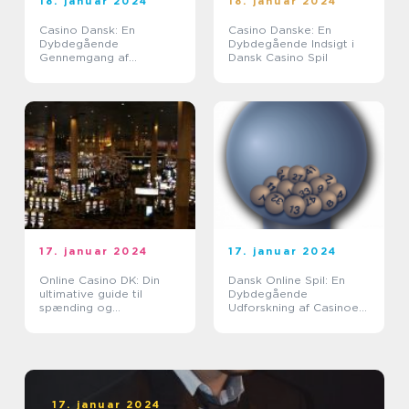
18. januar 2024
18. januar 2024
Casino Dansk: En
Casino Danske: En
Dybdegående
Dybdegående Indsigt i
Gennemgang af
Dansk Casino Spil
Danmarks Bedste Casino
Spil
17. januar 2024
17. januar 2024
Online Casino DK: Din
Dansk Online Spil: En
ultimative guide til
Dybdegående
spænding og
Udforskning af Casinoer
underholdning
og Spil
17. januar 2024