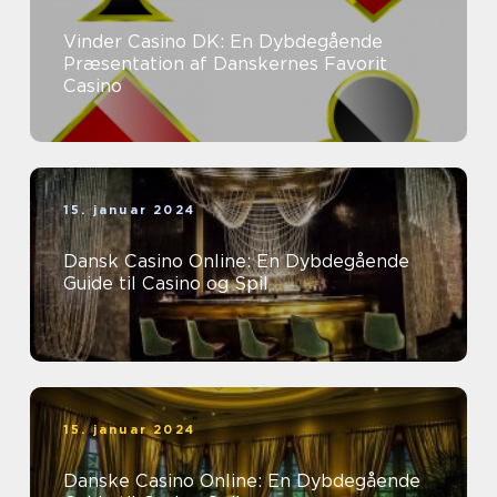
Vinder Casino DK: En Dybdegående
Præsentation af Danskernes Favorit
Casino
15. januar 2024
Dansk Casino Online: En Dybdegående
Guide til Casino og Spil
15. januar 2024
Danske Casino Online: En Dybdegående