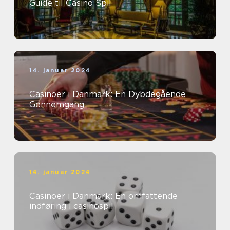
Guide til Casino Spil
14. januar 2024
Casinoer i Danmark: En Dybdegående
Gennemgang
14. januar 2024
Casinoer i Danmark: En omfattende
indføring i casinospil