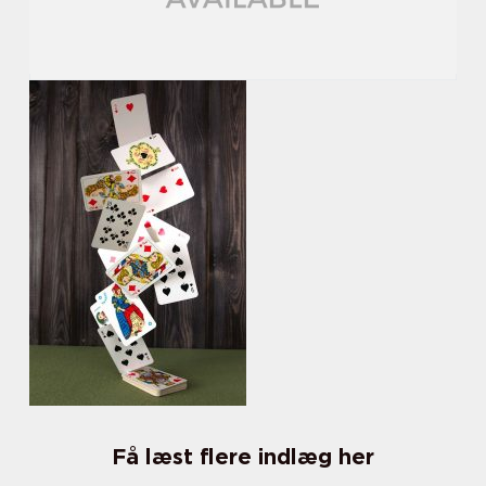
Få læst flere indlæg her