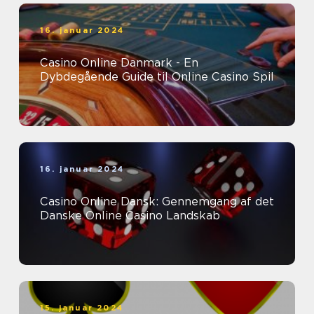
16. januar 2024
Casino Online Danmark - En
Dybdegående Guide til Online Casino Spil
16. januar 2024
Casino Online Dansk: Gennemgang af det
Danske Online Casino Landskab
15. januar 2024