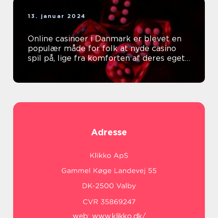
13. januar 2024
Online casinoer i Danmark er blevet en
populær måde for folk at nyde casino
spil på, lige fra komforten af deres eget
hjem
Adresse
web:
www.klikko.dk/