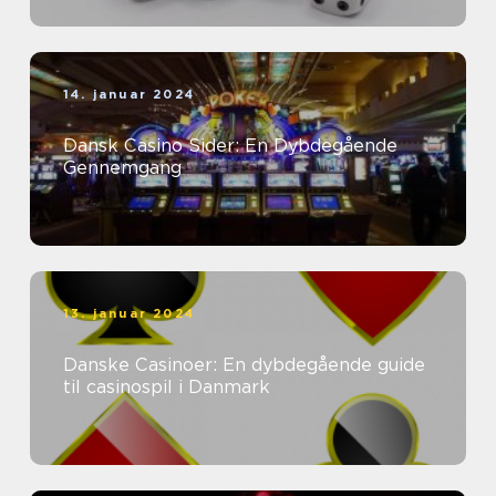
14. januar 2024
Dansk Casino Sider: En Dybdegående
Gennemgang
13. januar 2024
Danske Casinoer: En dybdegående guide
til casinospil i Danmark