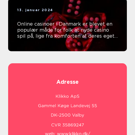
13. januar 2024
Online casinoer i Danmark er blevet en
populær måde for folk at nyde casino
spil på, lige fra komforten af deres eget
hjem
Adresse
web:
www.klikko.dk/