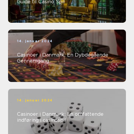
Guide til Casino Spil
14. januar 2024
Casinoer i Danmark: En Dybdegående
Gennemgang
14. januar 2024
Casinoer i Danmark: En omfattende
indføring i casinospil