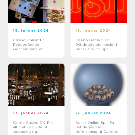
18. januar 2024
18. januar 2024
Casino Dansk: En
Casino Danske: En
Dybdegående
Dybdegående Indsigt i
Gennemgang af
Dansk Casino Spil
Danmarks Bedste Casino
Spil
17. januar 2024
17. januar 2024
Online Casino DK: Din
Dansk Online Spil: En
ultimative guide til
Dybdegående
spænding og
Udforskning af Casinoer