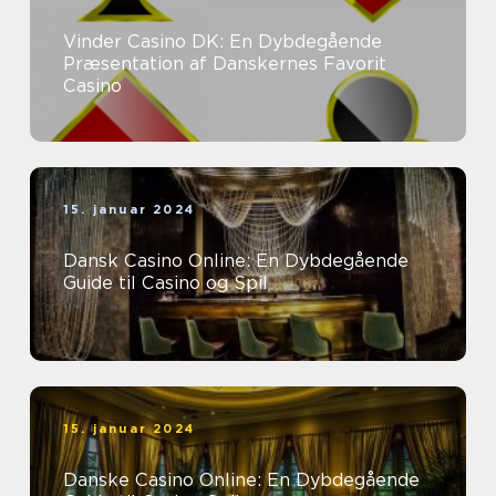
Vinder Casino DK: En Dybdegående
Præsentation af Danskernes Favorit
Casino
15. januar 2024
Dansk Casino Online: En Dybdegående
Guide til Casino og Spil
15. januar 2024
Danske Casino Online: En Dybdegående