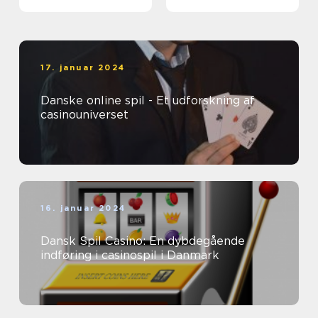
underholdning
og Spil
17. januar 2024
Danske online spil - Et udforskning af
casinouniverset
16. januar 2024
Dansk Spil Casino: En dybdegående
indføring i casinospil i Danmark