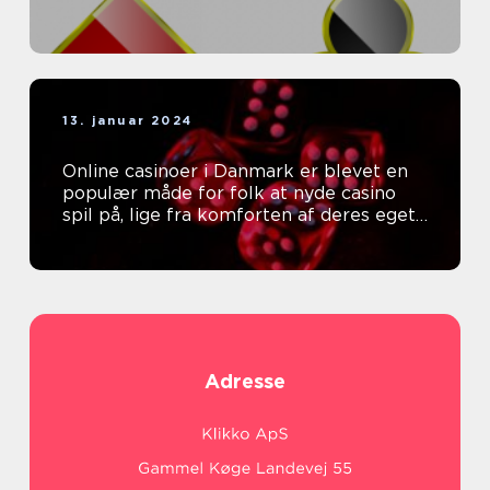
13. januar 2024
Online casinoer i Danmark er blevet en
populær måde for folk at nyde casino
spil på, lige fra komforten af deres eget
hjem
Adresse