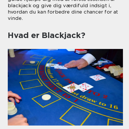
blackjack og give dig værdifuld indsigt i,
hvordan du kan forbedre dine chancer for at
vinde.
Hvad er Blackjack?