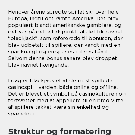
Henover årene spredte spillet sig over hele
Europa, indtil det ramte Amerika. Det blev
populært blandt amerikanske gamblere, og
det var på dette tidspunkt, at det fik navnet
“blackjack”, som refererede til bonusen, der
blev udbetalt til spillere, der vandt med en
spar knægt og en spar es i deres hånd.
Selvom denne bonus senere blev droppet,
blev navnet hængende.
I dag er blackjack et af de mest spillede
casinospil i verden, både online og offline.
Det er blevet et symbol på casinokulturen og
fortsætter med at appellere til en bred vifte
af spillere takket være sin enkelhed og
spænding.
Struktur og formatering