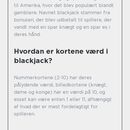
til Amerika, hvor det blev populært blandt
gamblere. Navnet blackjack stammer fra
bonusen, der blev udbetalt til spillere, der
vandt med en spar knægt og en spar es i
deres hånd.
Hvordan er kortene værd i
blackjack?
Nummerkortene (2-10) har deres
pålydende værdi, billedkortene (knægt,
dame og konge) har en værdi på 10, og
esset kan være enten 1 eller 11, afhængigt
af hvad der er mest fordelagtigt for
spilleren.