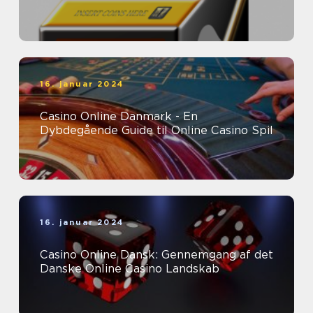
16. januar 2024
Casino Online Danmark - En
Dybdegående Guide til Online Casino Spil
16. januar 2024
Casino Online Dansk: Gennemgang af det
Danske Online Casino Landskab