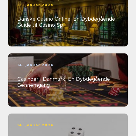
15. januar 2024
Danske Casino Online: En Dybdegående
Guide til Casino Spil
14. januar 2024
Casinoer i Danmark: En Dybdegående
Gennemgang
14. januar 2024