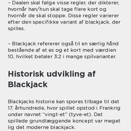
– Dealen skal følge visse regler, der dikterer,
hvornår han/hun skal tage flere kort og
hvornår de skal stoppe. Disse regler varierer
efter den specifikke variant af blackjack, der
spilles.
– Blackjack refererer også til en særlig hånd
bestående af et es og et kort med værdien
10, hvilket betaler 3:2 i mange spilvarianter.
Historisk udvikling af
Blackjack
Blackjacks historie kan spores tilbage til det
17. århundrede, hvor spillet opstod i Frankrig
under navnet “vingt-et” (tyve-et). Det
spillede grundlæggende koncept var meget
lig det moderne blackjack.