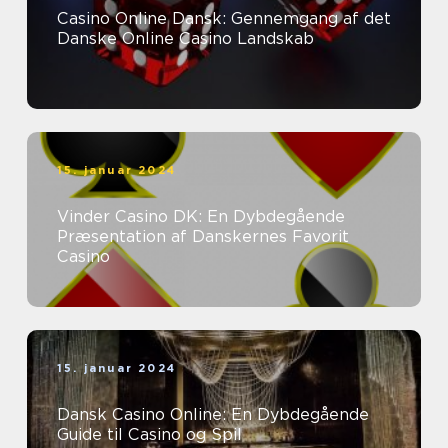
Casino Online Dansk: Gennemgang af det
Danske Online Casino Landskab
15. januar 2024
Vinder Casino DK: En Dybdegående
Præsentation af Danskernes Favorit
Casino
15. januar 2024
Dansk Casino Online: En Dybdegående
Guide til Casino og Spil