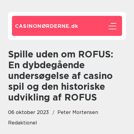
CASINONØRDERNE.
dk
Spille uden om ROFUS:
En dybdegående
undersøgelse af casino
spil og den historiske
udvikling af ROFUS
06 oktober 2023
Peter Mortensen
Redaktionel