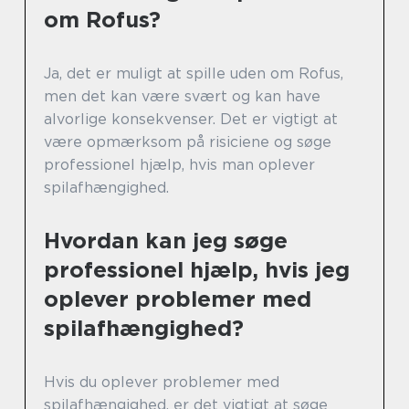
om Rofus?
Ja, det er muligt at spille uden om Rofus,
men det kan være svært og kan have
alvorlige konsekvenser. Det er vigtigt at
være opmærksom på risiciene og søge
professionel hjælp, hvis man oplever
spilafhængighed.
Hvordan kan jeg søge
professionel hjælp, hvis jeg
oplever problemer med
spilafhængighed?
Hvis du oplever problemer med
spilafhængighed, er det vigtigt at søge