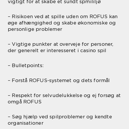
vigtigt for at skabe et sundt spmililjø
– Risikoen ved at spille uden om ROFUS kan
øge afhængighed og skabe økonomiske og
personlige problemer
– Vigtige punkter at overveje for personer,
der generelt er interesseret i casino spil
– Bulletpoints:
– Forstå ROFUS-systemet og dets formål
– Respekt for selvudelukkelse og ej forsøg at
omgå ROFUS
– Søg hjælp ved spilproblemer og kendte
organisationer