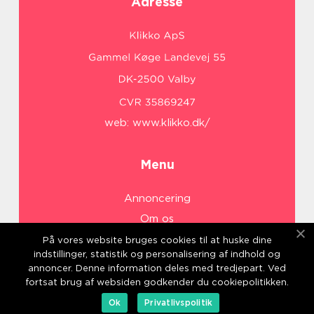
Adresse
web:
www.klikko.dk/
Menu
Annoncering
Om os
Cookies
På vores website bruges cookies til at huske dine
indstillinger, statistik og personalisering af indhold og
Kontakt os
annoncer. Denne information deles med tredjepart. Ved
Sitemap
fortsat brug af websiden godkender du cookiepolitikken.
Ok
Privatlivspolitik