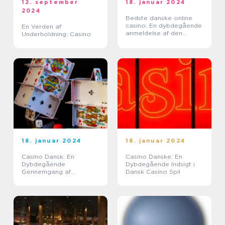
12. september
18. januar 2024
2024
Bedste danske online
casino: En dybdegående
En Verden af
anmeldelse af den
Underholdning: Casino
førende spilledestination
18. januar 2024
18. januar 2024
Casino Dansk: En
Casino Danske: En
Dybdegående
Dybdegående Indsigt i
Gennemgang af
Dansk Casino Spil
Danmarks Bedste Casino
Spil