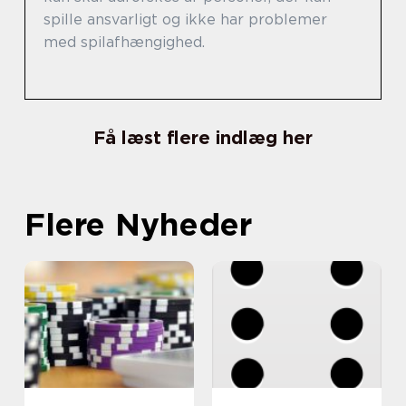
spille ansvarligt og ikke har problemer
med spilafhængighed.
Få læst flere indlæg her
Flere Nyheder