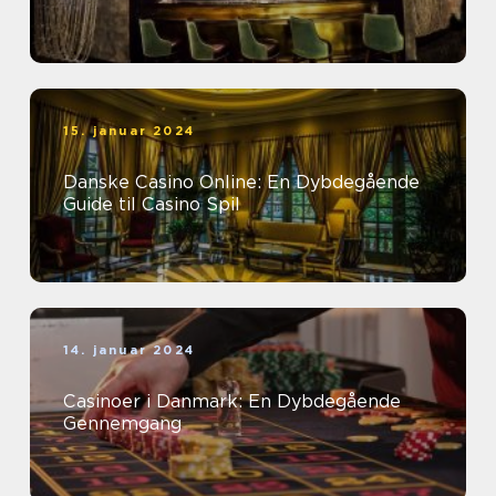
15. januar 2024
Danske Casino Online: En Dybdegående
Guide til Casino Spil
14. januar 2024
Casinoer i Danmark: En Dybdegående
Gennemgang