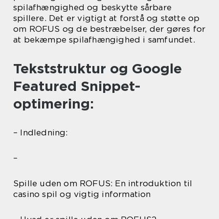
spilafhængighed og beskytte sårbare
spillere. Det er vigtigt at forstå og støtte op
om ROFUS og de bestræbelser, der gøres for
at bekæmpe spilafhængighed i samfundet.
Tekststruktur og Google
Featured Snippet-
optimering:
– Indledning:
–
Spille uden om ROFUS: En introduktion til
casino spil og vigtig information