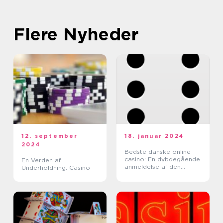
Flere Nyheder
12. september
18. januar 2024
2024
Bedste danske online
casino: En dybdegående
En Verden af
anmeldelse af den
Underholdning: Casino
førende spilledestination