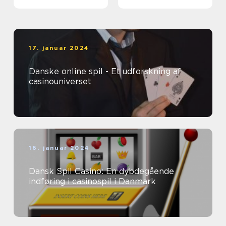
underholdning
og Spil
17. januar 2024
Danske online spil - Et udforskning af
casinouniverset
16. januar 2024
Dansk Spil Casino: En dybdegående
indføring i casinospil i Danmark