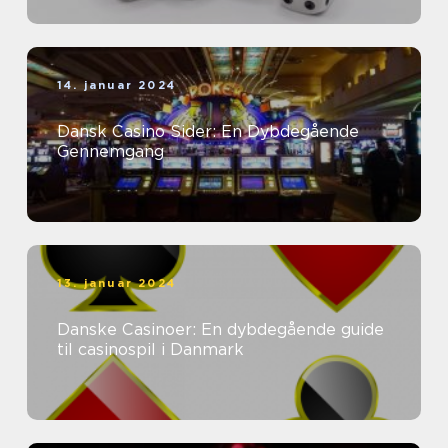
14. januar 2024
Dansk Casino Sider: En Dybdegående
Gennemgang
13. januar 2024
Danske Casinoer: En dybdegående guide
til casinospil i Danmark