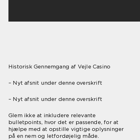
Historisk Gennemgang af Vejle Casino
– Nyt afsnit under denne overskrift
– Nyt afsnit under denne overskrift
Glem ikke at inkludere relevante
bulletpoints, hvor det er passende, for at
hjælpe med at opstille vigtige oplysninger
på en nem og letfordøjelig måde.