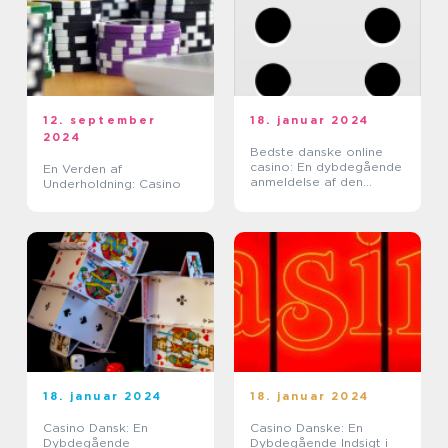
12. september
18. januar 2024
2024
Bedste danske online
casino: En dybdegående
En Verden af
anmeldelse af den
Underholdning: Casino
førende spilledestination
18. januar 2024
18. januar 2024
Casino Dansk: En
Casino Danske: En
Dybdegående
Dybdegående Indsigt i