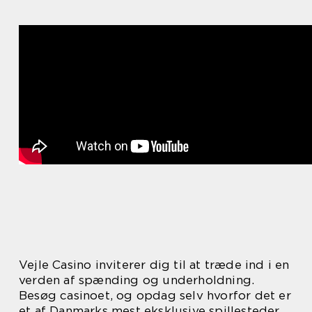
Vejle Casino inviterer dig til at træde ind i en
verden af spænding og underholdning.
Besøg casinoet, og opdag selv hvorfor det er
et af Danmarks mest eksklusive spillesteder.