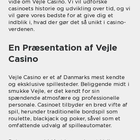
vide om Vejle Casino. Vi vil udforske
casinoets historie og udvikling over tid, og vi
vil gøre vores bedste for at give dig et
indblik i, hvad der gør det så unikt i casino-
verdenen.
En Præsentation af Vejle
Casino
Vejle Casino er et af Danmarks mest kendte
og eksklusive spillesteder. Beliggende midt i
smukke Vejle, er det kendt for sin
spændende atmosfære og professionelle
personale. Casinoet tilbyder en bred vifte af
spil, herunder traditionelle bordspil som
roulette, blackjack og poker, såvel som et
omfattende udvalg af spilleautomater.