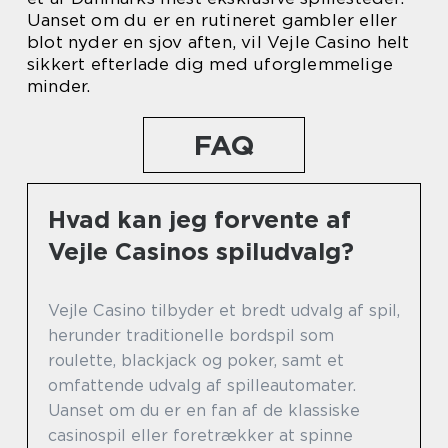
Uanset om du er en rutineret gambler eller
blot nyder en sjov aften, vil Vejle Casino helt
sikkert efterlade dig med uforglemmelige
minder.
FAQ
Hvad kan jeg forvente af
Vejle Casinos spiludvalg?
Vejle Casino tilbyder et bredt udvalg af spil,
herunder traditionelle bordspil som
roulette, blackjack og poker, samt et
omfattende udvalg af spilleautomater.
Uanset om du er en fan af de klassiske
casinospil eller foretrækker at spinne