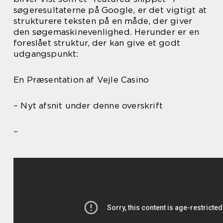
søgeresultaterne på Google, er det vigtigt at
strukturere teksten på en måde, der giver
den søgemaskinevenlighed. Herunder er en
foreslået struktur, der kan give et godt
udgangspunkt:
En Præsentation af Vejle Casino
– Nyt afsnit under denne overskrift
–