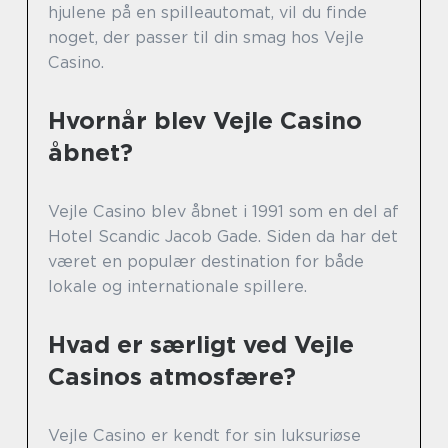
hjulene på en spilleautomat, vil du finde
noget, der passer til din smag hos Vejle
Casino.
Hvornår blev Vejle Casino
åbnet?
Vejle Casino blev åbnet i 1991 som en del af
Hotel Scandic Jacob Gade. Siden da har det
været en populær destination for både
lokale og internationale spillere.
Hvad er særligt ved Vejle
Casinos atmosfære?
Vejle Casino er kendt for sin luksuriøse