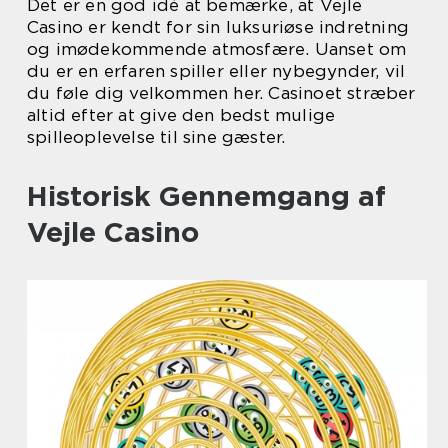
Det er en god idé at bemærke, at Vejle
Casino er kendt for sin luksuriøse indretning
og imødekommende atmosfære. Uanset om
du er en erfaren spiller eller nybegynder, vil
du føle dig velkommen her. Casinoet stræber
altid efter at give den bedst mulige
spilleoplevelse til sine gæster.
Historisk Gennemgang af
Vejle Casino