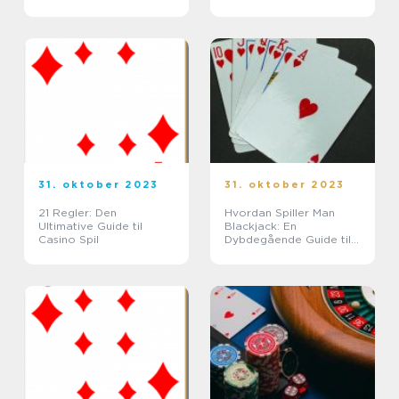
udvikling
31. oktober 2023
31. oktober 2023
21 Regler: Den
Hvordan Spiller Man
Ultimative Guide til
Blackjack: En
Casino Spil
Dybdegående Guide til
Dette Populære Casino
Spil