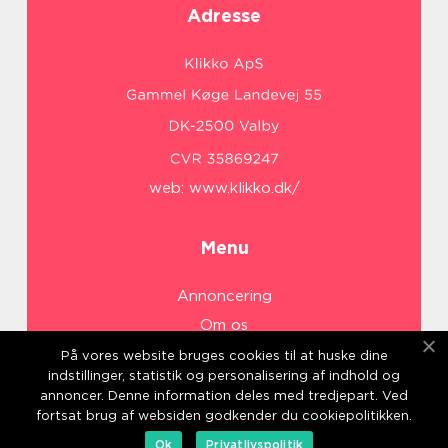
Adresse
web:
www.klikko.dk/
Menu
Annoncering
Om os
Cookies
På vores website bruges cookies til at huske dine
indstillinger, statistik og personalisering af indhold og
Kontakt os
annoncer. Denne information deles med tredjepart. Ved
Sitemap
fortsat brug af websiden godkender du cookiepolitikken.
Ok
Privatlivspolitik