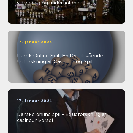
spænding og underholdning
17. januar 2024
Dansk Online Spil: En Dybdegående
Udforskning af Casinoer og Spil
17. januar 2024
Danske online spil - Et udforskning af
casinouniverset